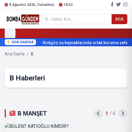
8 Ağustos 2026, Cumartesi
18:02
ARA
SON DAKİKA
Kırkgöz su kaynaklarında ortak koruma seferbe
Ana Sayfa
/
B
B Haberleri
B MANŞET
1
/
6