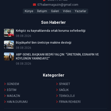
07habermagazin@gmail.com
Künye
İletişim
Galeri
Video
Yazarlar
Son Haberler
Kırkgöz su kaynaklarında ortak koruma seferberliği
08.08.2026
Büyükşehir’den üreticiye makine desteği
08.08.2026
ABP GENEL BAŞKANI BEDRİ YALÇIN: “ÜRETENİN, ESNAFIN VE
KÖYLÜNÜN YANINDAYIZ”
08.08.2026
Kategoriler
GÜNDEM
SİYASET
EĞİTİM
SAĞLIK
MAGAZİN
TEKNOLOJİ
HAVA DURUMU
FİRMA REHBERİ