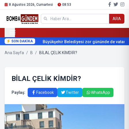
8 Ağustos 2026, Cumartesi
08:53
ARA
SON DAKİKA
Büyükşehir Belediyesi zor gününde de vatanda
Ana Sayfa
/
B
/
BİLAL ÇELİK KİMDİR?
BİLAL ÇELİK KİMDİR?
Paylaş:
Facebook
Twitter
WhatsApp