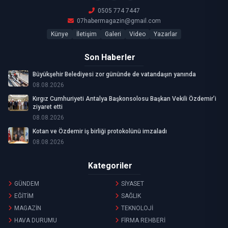
0505 774 7447
07habermagazin@gmail.com
Künye
İletişim
Galeri
Video
Yazarlar
Son Haberler
Büyükşehir Belediyesi zor gününde de vatandaşın yanında
08.08.2026
Kırgız Cumhuriyeti Antalya Başkonsolosu Başkan Vekili Özdemir’i
ziyaret etti
08.08.2026
Kotan ve Özdemir iş birliği protokolünü imzaladı
08.08.2026
Kategoriler
GÜNDEM
SİYASET
EĞİTİM
SAĞLIK
MAGAZİN
TEKNOLOJİ
HAVA DURUMU
FİRMA REHBERİ