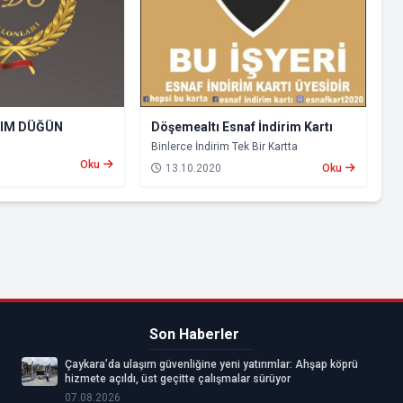
Döşemealtı Esnaf İndirim Kartı
RIM DÜĞÜN
Binlerce İndirim Tek Bir Kartta
Oku
13.10.2020
Oku
Son Haberler
Çaykara’da ulaşım güvenliğine yeni yatırımlar: Ahşap köprü
hizmete açıldı, üst geçitte çalışmalar sürüyor
07.08.2026