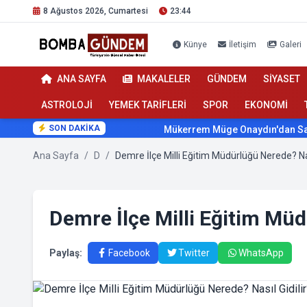
8 Ağustos 2026, Cumartesi
23:44
Künye
İletişim
Galeri
ANA SAYFA
MAKALELER
GÜNDEM
SİYASET
ASTROLOJİ
YEMEK TARİFLERİ
SPOR
EKONOMİ
SON DAKİKA
Mükerrem Müge Onaydın'dan Sağlıkta
Ana Sayfa
/
D
/
Demre İlçe Milli Eğitim Müd
Paylaş:
Facebook
Twitter
WhatsApp