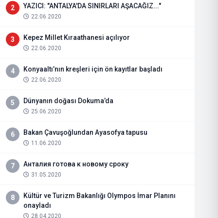
YAZICI: "ANTALYA'DA SINIRLARI AŞACAĞIZ..."
2
22.06.2020
Kepez Millet Kıraathanesi açılıyor
3
22.06.2020
Konyaaltı’nın kreşleri için ön kayıtlar başladı
4
22.06.2020
Dünyanın doğası Dokuma’da
5
25.06.2020
Bakan Çavuşoğlundan Ayasofya tapusu
6
11.06.2020
Анталия готова к новому сроку
7
31.05.2020
Kültür ve Turizm Bakanlığı Olympos İmar Planını
8
onayladı
28.04.2020