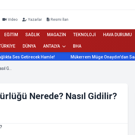
Video
Yazarlar
Resmi İlan
EĞİTİM
SAĞLIK
MAGAZİN
TEKNOLOJİ
HAVA DURUMU
TÜRKİYE
DÜNYA
ANTALYA
BHA
 Ses Getirecek Hamle!
Mükerrem Müge Onaydın'dan Sağlıkta 
Demre İlçe Milli Eğitim Müdürlüğü Nerede? Nasıl Gidilir?
ürlüğü Nerede? Nasıl Gidilir?