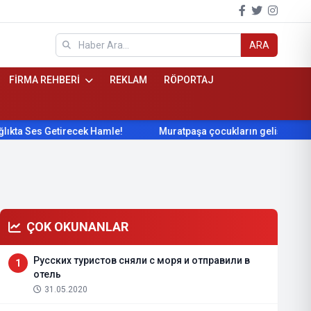
ARA
FİRMA REHBERİ
REKLAM
RÖPORTAJ
Ses Getirecek Hamle!
Muratpaşa çocukların gelişimini cimnas
ÇOK OKUNANLAR
Русских туристов сняли с моря и отправили в
1
отель
31.05.2020