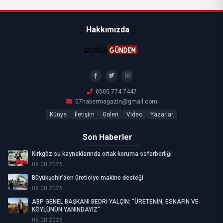
Hakkımızda
0505 774 7447
07habermagazin@gmail.com
Künye
İletişim
Galeri
Video
Yazarlar
Son Haberler
Kırkgöz su kaynaklarında ortak koruma seferberliği
08.08.2026
Büyükşehir’den üreticiye makine desteği
08.08.2026
ABP GENEL BAŞKANI BEDRİ YALÇIN: “ÜRETENİN, ESNAFIN VE
KÖYLÜNÜN YANINDAYIZ”
08.08.2026