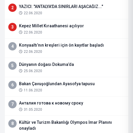
YAZICI: "ANTALYA'DA SINIRLARI AŞACAĞIZ..."
2
22.06.2020
Kepez Millet Kıraathanesi açılıyor
3
22.06.2020
Konyaaltı’nın kreşleri için ön kayıtlar başladı
4
22.06.2020
Dünyanın doğası Dokuma’da
5
25.06.2020
Bakan Çavuşoğlundan Ayasofya tapusu
6
11.06.2020
Анталия готова к новому сроку
7
31.05.2020
Kültür ve Turizm Bakanlığı Olympos İmar Planını
8
onayladı