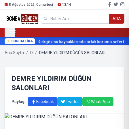
8 Ağustos 2026, Cumartesi
13:14
ARA
SON DAKİKA
Kırkgöz su kaynaklarında ortak koruma seferberli
Ana Sayfa
/
D
/
DEMRE YILDIRIM DÜĞÜN SALONLARI
DEMRE YILDIRIM DÜĞÜN
SALONLARI
Paylaş:
Facebook
Twitter
WhatsApp