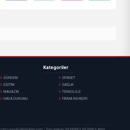
Kategoriler
GÜNDEM
SİYASET
EĞİTİM
SAĞLIK
MAGAZİN
TEKNOLOJİ
HAVA DURUMU
FİRMA REHBERİ
r.com | seydisehirhaber.com - Tüm Hakları
BEYRİBEY BİLİŞİM
'e Aittir.