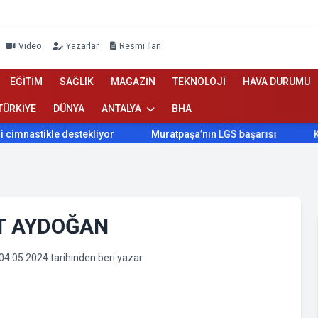
Video
Yazarlar
Resmi İlan
EĞİTİM
SAĞLIK
MAGAZİN
TEKNOLOJİ
HAVA DURUMU
TÜRKİYE
DÜNYA
ANTALYA
BHA
astikle destekliyor
Muratpaşa’nın LGS başarısı
Konyaa
T AYDOĞAN
04.05.2024 tarihinden beri yazar