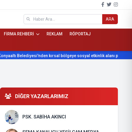
ARA
FİRMA REHBERİ
REKLAM
RÖPORTAJ
ltı Belediyesi'nden kırsal bölgeye sosyal etkinlik alanı projesi
DİĞER YAZARLARIMIZ
PSK. SABİHA AKINCI