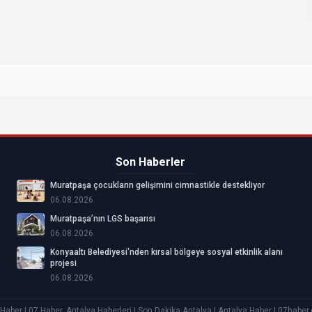
Son Haberler
Muratpaşa çocukların gelişimini cimnastikle destekliyor
06.08.2026
Muratpaşa’nın LGS başarısı
06.08.2026
Konyaaltı Belediyesi'nden kırsal bölgeye sosyal etkinlik alanı
projesi
06.08.2026
aber | 07 Haber, Antalya Haberleri | Son Dakika Antalya | Antalya Haber | 07habe