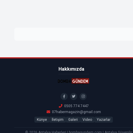
Hakkımızda
0505 774 7447
07habermagazin@gmail.com
Künye
İletişim
Galeri
Video
Yazarlar
© 2026 Antalya Haberleri | bombagundem.com | Antalya Güvenilir H