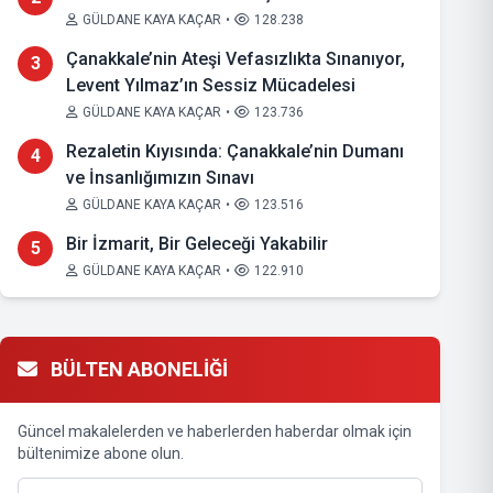
GÜLDANE KAYA KAÇAR
•
128.238
Çanakkale’nin Ateşi Vefasızlıkta Sınanıyor,
3
Levent Yılmaz’ın Sessiz Mücadelesi
GÜLDANE KAYA KAÇAR
•
123.736
Rezaletin Kıyısında: Çanakkale’nin Dumanı
4
ve İnsanlığımızın Sınavı
GÜLDANE KAYA KAÇAR
•
123.516
Bir İzmarit, Bir Geleceği Yakabilir
5
GÜLDANE KAYA KAÇAR
•
122.910
BÜLTEN ABONELİĞİ
Güncel makalelerden ve haberlerden haberdar olmak için
bültenimize abone olun.