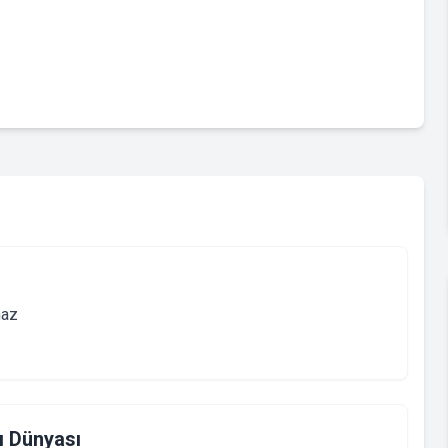
maz
ı Dünyası