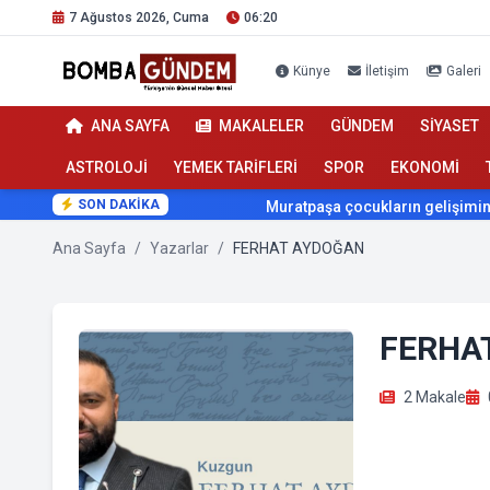
7 Ağustos 2026, Cuma
06:20
Künye
İletişim
Galeri
ANA SAYFA
MAKALELER
GÜNDEM
SİYASET
ASTROLOJİ
YEMEK TARİFLERİ
SPOR
EKONOMİ
SON DAKİKA
Muratpaşa çocukların gelişimini cimn
Ana Sayfa
/
Yazarlar
/
FERHAT AYDOĞAN
FERHA
2 Makale