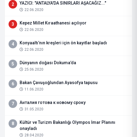
YAZICI: "ANTALYA'DA SINIRLARI AŞACAĞIZ..."
2
22.06.2020
Kepez Millet Kıraathanesi açılıyor
3
22.06.2020
Konyaaltı’nın kreşleri için ön kayıtlar başladı
4
22.06.2020
Dünyanın doğası Dokuma’da
5
25.06.2020
Bakan Çavuşoğlundan Ayasofya tapusu
6
11.06.2020
Анталия готова к новому сроку
7
31.05.2020
Kültür ve Turizm Bakanlığı Olympos İmar Planını
8
onayladı
28.04.2020