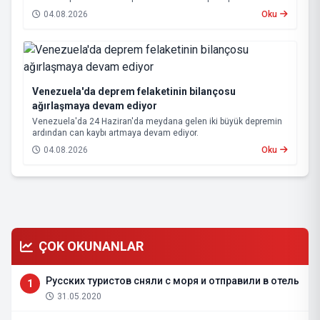
yoluna devam eden Beşiktaş ve Trabzonspor, grup aşamasına
04.08.2026
Oku
kalabilmek için kritik eşleşmelerle karşı karşıya gelecek.
Venezuela'da deprem felaketinin bilançosu
ağırlaşmaya devam ediyor
Venezuela'da 24 Haziran'da meydana gelen iki büyük depremin
ardından can kaybı artmaya devam ediyor.
04.08.2026
Oku
ÇOK OKUNANLAR
Русских туристов сняли с моря и отправили в отель
1
31.05.2020