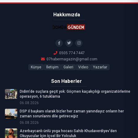
Hakkımızda
0505 774 7447
07habermagazin@gmail.com
Künye
İletişim
Galeri
Video
Yazarlar
Son Haberler
Didim’de suçlara geçit yok: Göçmen kaçakçılığı organizatörlerine
operasyon, 6 tutuklama
06.08.2026
DSP il başkanı olarak bizler her zaman yanındayız onların her
zaman sorunlarını dile getireceğiz
06.08.2026
Azerbaycanlı ünlü yoga hocası Sahib Khudaverdiyev'den
Okuyucular İçin İçsel Bir Yolculuk