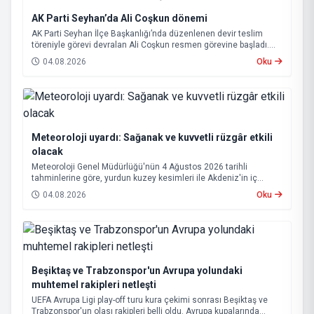
AK Parti Seyhan’da Ali Coşkun dönemi
AK Parti Seyhan İlçe Başkanlığı’nda düzenlenen devir teslim
töreniyle görevi devralan Ali Coşkun resmen görevine başladı.
Hizmet vurgusu yapan Coşkun, “AK Partili olmak, bu ülkenin her
04.08.2026
Oku
metrekaresine sevdalı olmaktır” dedi.
Meteoroloji uyardı: Sağanak ve kuvvetli rüzgâr etkili
olacak
Meteoroloji Genel Müdürlüğü'nün 4 Ağustos 2026 tarihli
tahminlerine göre, yurdun kuzey kesimleri ile Akdeniz'in iç
bölgelerinde yer yer sağanak ve gök gürültülü sağanak yağış
04.08.2026
Oku
bekleniyor.
Beşiktaş ve Trabzonspor'un Avrupa yolundaki
muhtemel rakipleri netleşti
UEFA Avrupa Ligi play-off turu kura çekimi sonrası Beşiktaş ve
Trabzonspor'un olası rakipleri belli oldu. Avrupa kupalarında