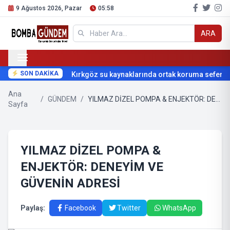
9 Ağustos 2026, Pazar
05:58
ARA
SON DAKİKA
Kırkgöz su kaynaklarında ortak koruma seferberl
Ana
/
GÜNDEM
/
YILMAZ DİZEL POMPA & ENJEKTÖR: DENEYİM VE GÜVENİN ADRESİ
Sayfa
YILMAZ DİZEL POMPA &
ENJEKTÖR: DENEYİM VE
GÜVENİN ADRESİ
Paylaş:
Facebook
Twitter
WhatsApp