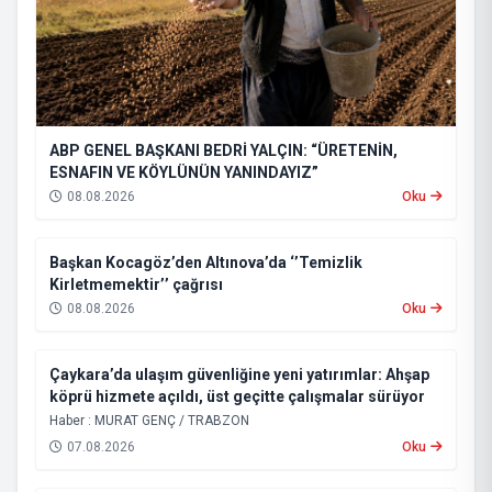
ABP GENEL BAŞKANI BEDRİ YALÇIN: “ÜRETENİN,
ESNAFIN VE KÖYLÜNÜN YANINDAYIZ”
08.08.2026
Oku
Başkan Kocagöz’den Altınova’da ‘’Temizlik
Kirletmemektir’’ çağrısı
08.08.2026
Oku
Çaykara’da ulaşım güvenliğine yeni yatırımlar: Ahşap
köprü hizmete açıldı, üst geçitte çalışmalar sürüyor
Haber : MURAT GENÇ / TRABZON
07.08.2026
Oku