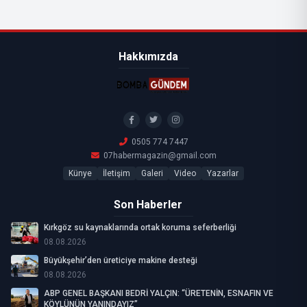
Hakkımızda
0505 774 7447
07habermagazin@gmail.com
Künye
İletişim
Galeri
Video
Yazarlar
Son Haberler
Kırkgöz su kaynaklarında ortak koruma seferberliği
08.08.2026
Büyükşehir’den üreticiye makine desteği
08.08.2026
ABP GENEL BAŞKANI BEDRİ YALÇIN: “ÜRETENİN, ESNAFIN VE
KÖYLÜNÜN YANINDAYIZ”