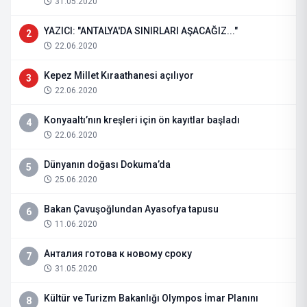
31.05.2020
YAZICI: "ANTALYA'DA SINIRLARI AŞACAĞIZ..."
2
22.06.2020
Kepez Millet Kıraathanesi açılıyor
3
22.06.2020
Konyaaltı’nın kreşleri için ön kayıtlar başladı
4
22.06.2020
Dünyanın doğası Dokuma’da
5
25.06.2020
Bakan Çavuşoğlundan Ayasofya tapusu
6
11.06.2020
Анталия готова к новому сроку
7
31.05.2020
Kültür ve Turizm Bakanlığı Olympos İmar Planını
8