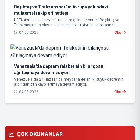
Beşiktaş ve Trabzonspor'un Avrupa yolundaki
muhtemel rakipleri netleşti
UEFA Avrupa Ligi play-off turu kura çekimi sonrası Beşiktaş ve
Trabzonspor'un olası rakipleri belli oldu. Avrupa kupalarında
yoluna devam eden Beşiktaş ve Trabzonspor, grup aşamasına
04.08.2026
Oku
kalabilmek için kritik eşleşmelerle karşı karşıya gelecek.
Venezuela'da deprem felaketinin bilançosu
ağırlaşmaya devam ediyor
Venezuela'da 24 Haziran'da meydana gelen iki büyük depremin
ardından can kaybı artmaya devam ediyor.
04.08.2026
Oku
ÇOK OKUNANLAR