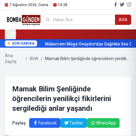
7 Ağustos 2026, Cuma
14:28
ARA
SON DAKİKA
Mükerrem Müge Onaydın'dan Sağlıkta Ses Geti
Ana
/
BHA
/
Mamak Bilim Şenliğinde öğrencilerin yenilikçi fikirlerini sergilediği anlar yaşandı
Sayfa
Mamak Bilim Şenliğinde
öğrencilerin yenilikçi fikirlerini
sergilediği anlar yaşandı
Paylaş:
Facebook
Twitter
WhatsApp