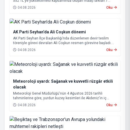
552 TL'ye yükseltilmesi kapsamında oluşan maaş farkları 7
Ağustos 2026 tarihinde hesaplara yatırılacak.
04.08.2026
Oku
AK Parti Seyhan’da Ali Coşkun dönemi
AK Parti Seyhan İlçe Başkanlığı’nda düzenlenen devir teslim
töreniyle görevi devralan Ali Coşkun resmen görevine başladı.
Hizmet vurgusu yapan Coşkun, “AK Partili olmak, bu ülkenin her
04.08.2026
Oku
metrekaresine sevdalı olmaktır” dedi.
Meteoroloji uyardı: Sağanak ve kuvvetli rüzgâr etkili
olacak
Meteoroloji Genel Müdürlüğü'nün 4 Ağustos 2026 tarihli
tahminlerine göre, yurdun kuzey kesimleri ile Akdeniz'in iç
bölgelerinde yer yer sağanak ve gök gürültülü sağanak yağış
04.08.2026
Oku
bekleniyor.