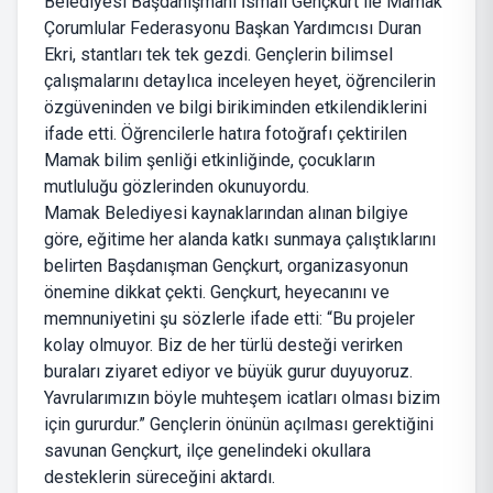
Belediyesi Başdanışmanı İsmail Gençkurt ile Mamak
Çorumlular Federasyonu Başkan Yardımcısı Duran
Ekri, stantları tek tek gezdi. Gençlerin bilimsel
çalışmalarını detaylıca inceleyen heyet, öğrencilerin
özgüveninden ve bilgi birikiminden etkilendiklerini
ifade etti. Öğrencilerle hatıra fotoğrafı çektirilen
Mamak bilim şenliği etkinliğinde, çocukların
mutluluğu gözlerinden okunuyordu.
Mamak Belediyesi kaynaklarından alınan bilgiye
göre, eğitime her alanda katkı sunmaya çalıştıklarını
belirten Başdanışman Gençkurt, organizasyonun
önemine dikkat çekti. Gençkurt, heyecanını ve
memnuniyetini şu sözlerle ifade etti: “Bu projeler
kolay olmuyor. Biz de her türlü desteği verirken
buraları ziyaret ediyor ve büyük gurur duyuyoruz.
Yavrularımızın böyle muhteşem icatları olması bizim
için gururdur.” Gençlerin önünün açılması gerektiğini
savunan Gençkurt, ilçe genelindeki okullara
desteklerin süreceğini aktardı.