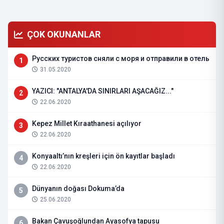
ÇOK OKUNANLAR
Русских туристов сняли с моря и отправили в отель
1
31.05.2020
YAZICI: "ANTALYA'DA SINIRLARI AŞACAĞIZ..."
2
22.06.2020
Kepez Millet Kıraathanesi açılıyor
3
22.06.2020
Konyaaltı’nın kreşleri için ön kayıtlar başladı
4
22.06.2020
Dünyanın doğası Dokuma’da
5
25.06.2020
Bakan Çavuşoğlundan Ayasofya tapusu
6