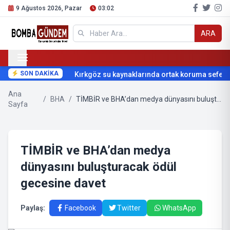
9 Ağustos 2026, Pazar
03:02
ARA
SON DAKİKA
Kırkgöz su kaynaklarında ortak koruma seferbe
Ana
/
BHA
/
TİMBİR ve BHA’dan medya dünyasını buluşturacak ödül gecesine davet
Sayfa
TİMBİR ve BHA’dan medya
dünyasını buluşturacak ödül
gecesine davet
Paylaş:
Facebook
Twitter
WhatsApp