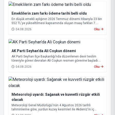
Emeklilerin zam farkı ödeme tarihi belli oldu
En düşük emekli aylığının 2026 Temmuz dönemi itibarıyla 23 bin
552 TL'ye yükseltilmesi kapsamında oluşan maaş farkları 7
Ağustos 2026 tarihinde hesaplara yatırılacak.
04.08.2026
Oku
AK Parti Seyhan’da Ali Coşkun dönemi
AK Parti Seyhan İlçe Başkanlığı’nda düzenlenen devir teslim
töreniyle görevi devralan Ali Coşkun resmen görevine başladı.
Hizmet vurgusu yapan Coşkun, “AK Partili olmak, bu ülkenin her
04.08.2026
Oku
metrekaresine sevdalı olmaktır” dedi.
Meteoroloji uyardı: Sağanak ve kuvvetli rüzgâr etkili
olacak
Meteoroloji Genel Müdürlüğü'nün 4 Ağustos 2026 tarihli
tahminlerine göre, yurdun kuzey kesimleri ile Akdeniz'in iç
bölgelerinde yer yer sağanak ve gök gürültülü sağanak yağış