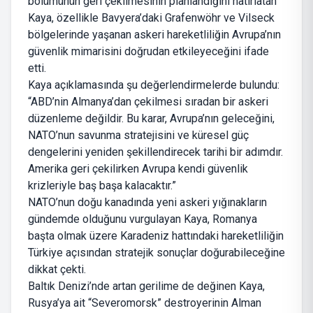
bölümünün geri çekilmesinin planlandığını hatırlatan
Kaya, özellikle Bavyera’daki Grafenwöhr ve Vilseck
bölgelerinde yaşanan askeri hareketliliğin Avrupa’nın
güvenlik mimarisini doğrudan etkileyeceğini ifade
etti.
Kaya açıklamasında şu değerlendirmelerde bulundu:
“ABD’nin Almanya’dan çekilmesi sıradan bir askeri
düzenleme değildir. Bu karar, Avrupa’nın geleceğini,
NATO’nun savunma stratejisini ve küresel güç
dengelerini yeniden şekillendirecek tarihi bir adımdır.
Amerika geri çekilirken Avrupa kendi güvenlik
krizleriyle baş başa kalacaktır.”
NATO’nun doğu kanadında yeni askeri yığınakların
gündemde olduğunu vurgulayan Kaya, Romanya
başta olmak üzere Karadeniz hattındaki hareketliliğin
Türkiye açısından stratejik sonuçlar doğurabileceğine
dikkat çekti.
Baltık Denizi’nde artan gerilime de değinen Kaya,
Rusya’ya ait “Severomorsk” destroyerinin Alman