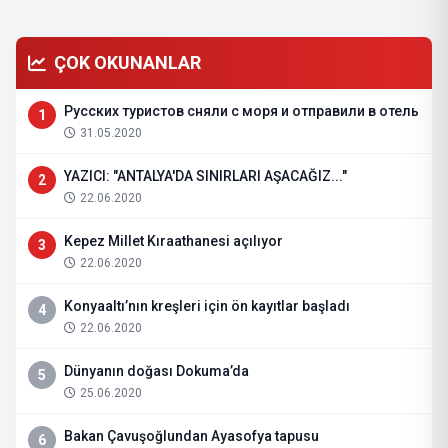
ÇOK OKUNANLAR
Русских туристов сняли с моря и отправили в отель
1
31.05.2020
YAZICI: "ANTALYA'DA SINIRLARI AŞACAĞIZ..."
2
22.06.2020
Kepez Millet Kıraathanesi açılıyor
3
22.06.2020
Konyaaltı’nın kreşleri için ön kayıtlar başladı
4
22.06.2020
Dünyanın doğası Dokuma’da
5
25.06.2020
Bakan Çavuşoğlundan Ayasofya tapusu
6