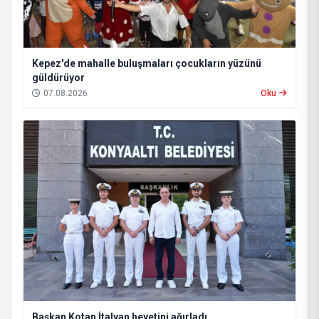
Kepez'de mahalle buluşmaları çocukların yüzünü
güldürüyor
07.08.2026
Oku
Başkan Kotan İtalyan heyetini ağırladı