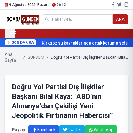
9 Ağustos 2026, Pazar
06:12
ARA
SON DAKİKA
Kırkgöz su kaynaklarında ortak koruma seferberl
Ana
/
GÜNDEM
/
Doğru Yol Partisi Dış İlişkiler Başkanı Bilal Kaya: "ABD’nin Almanya’dan Çekilişi Yeni Jeopolitik Fırtınanın Habercisi”
Sayfa
Doğru Yol Partisi Dış İlişkiler
Başkanı Bilal Kaya: "ABD’nin
Almanya’dan Çekilişi Yeni
Jeopolitik Fırtınanın Habercisi”
Paylaş:
Facebook
Twitter
WhatsApp