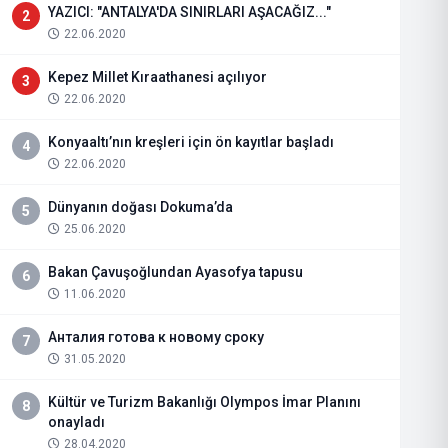
YAZICI: "ANTALYA'DA SINIRLARI AŞACAĞIZ..."
2
22.06.2020
Kepez Millet Kıraathanesi açılıyor
3
22.06.2020
Konyaaltı’nın kreşleri için ön kayıtlar başladı
4
22.06.2020
Dünyanın doğası Dokuma’da
5
25.06.2020
Bakan Çavuşoğlundan Ayasofya tapusu
6
11.06.2020
Анталия готова к новому сроку
7
31.05.2020
Kültür ve Turizm Bakanlığı Olympos İmar Planını
8
onayladı
28.04.2020