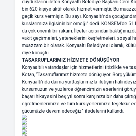
duyduklarını ileten Konyaaltı Belediye Başkanı Cem K
bin 620 kişiye aktif olarak hizmet vermiştir. Bu muaz
geçik kurs vermişiz. Bu sayı, Konyaaltı'nda çocuğundan
kurslarımıza ilgisinin bir örneği” dedi. KONSEM’de 51 b
da çok önemli bir rakam. İlçeler açısından baktığımızda
vakit geçirmeleri, yeteneklerini keşfetmeleri, sosyal 
muazzam bir olanak. Konyaaltı Belediyesi olarak, kül
diye konuştu.
TASARRUFLARIMIZ HİZMETE DÖNÜŞÜYOR
Konyaaltılı vatandaşlar için hizmetlerini titizlikle ve 
Kotan, “Tasarruflarımız hizmete dönüşüyor. Borç yüküm
Konyaaltı’nda daima yurttaşlarımızla iletişim halindeyiz
kursumuzun ve yüzlerce öğrencimizin eserlerini görüyo
başarı hikayesini beş yıl sonra karşınıza bir daha çık
öğretmenlerimize ve tüm kursiyerlerimize teşekkür edi
gücümüzle devam edeceğiz” ifadelerini kullandı.