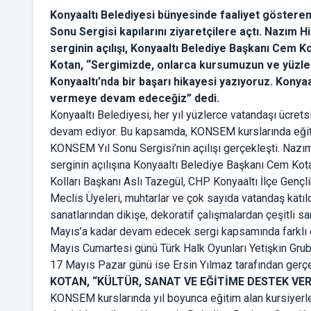
Konyaaltı Belediyesi bünyesinde faaliyet gösteren
Sonu Sergisi kapılarını ziyaretçilere açtı. Nazı
serginin açılışı, Konyaaltı Belediye Başkanı Cem Kot
Kotan, “Sergimizde, onlarca kursumuzun ve yüzler
Konyaaltı’nda bir başarı hikayesi yazıyoruz. Konyaa
vermeye devam edeceğiz” dedi.
Konyaaltı Belediyesi, her yıl yüzlerce vatandaşı ücret
devam ediyor. Bu kapsamda, KONSEM kurslarında eğitim 
KONSEM Yıl Sonu Sergisi’nin açılışı gerçekleşti. Na
serginin açılışına Konyaaltı Belediye Başkanı Cem Kota
Kolları Başkanı Aslı Tazegül, CHP Konyaaltı İlçe Gençl
Meclis Üyeleri, muhtarlar ve çok sayıda vatandaş katıld
sanatlarından dikişe, dekoratif çalışmalardan çeşitli sa
Mayıs’a kadar devam edecek sergi kapsamında farklı e
Mayıs Cumartesi günü Türk Halk Oyunları Yetişkin Grubu
17 Mayıs Pazar günü ise Ersin Yılmaz tarafından gerçek
KOTAN, “KÜLTÜR, SANAT VE EĞİTİME DESTEK VE
KONSEM kurslarında yıl boyunca eğitim alan kursiyerl