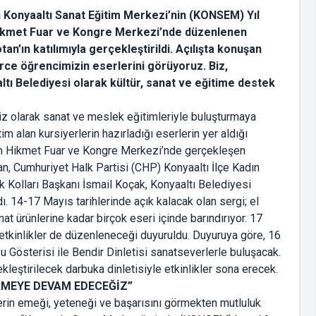
 Konyaaltı Sanat Eğitim Merkezi’nin (KONSEM) Yıl
m Hikmet Fuar ve Kongre Merkezi’nde düzenlenen
an’ın katılımıyla gerçekleştirildi. Açılışta konuşan
ce öğrencimizin eserlerini görüyoruz. Biz,
ltı Belediyesi olarak kültür, sanat ve eğitime destek
siz olarak sanat ve meslek eğitimleriyle buluşturmaya
alan kursiyerlerin hazırladığı eserlerin yer aldığı
zım Hikmet Fuar ve Kongre Merkezi’nde gerçekleşen
n, Cumhuriyet Halk Partisi (CHP) Konyaaltı İlçe Kadın
ik Kolları Başkanı İsmail Koçak, Konyaaltı Belediyesi
ı. 14-17 Mayıs tarihlerinde açık kalacak olan sergi; el
nat ürünlerine kadar birçok eseri içinde barındırıyor. 17
tkinlikler de düzenleneceği duyuruldu. Duyuruya göre, 16
 Gösterisi ile Bendir Dinletisi sanatseverlerle buluşacak.
leştirilecek darbuka dinletisiyle etkinlikler sona erecek.
RMEYE DEVAM EDECEĞİZ”
erin emeği, yeteneği ve başarısını görmekten mutluluk