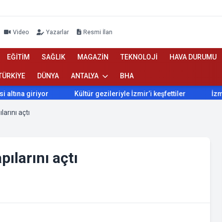
Video
Yazarlar
Resmi İlan
EĞİTİM
SAĞLIK
MAGAZİN
TEKNOLOJİ
HAVA DURUMU
TÜRKİYE
DÜNYA
ANTALYA
BHA
a giriyor
Kültür gezileriyle İzmir’i keşfettiler
İzmir’de 
arını açtı
ılarını açtı