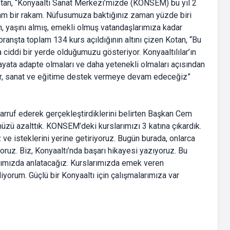
otan, “Konyaaltı Sanat Merkezi’mizde (KONSEM) bu yıl 2
zam bir rakam. Nüfusumuza baktığınız zaman yüzde biri
, yaşını almış, emekli olmuş vatandaşlarımıza kadar
ranşta toplam 134 kurs açıldığının altını çizen Kotan, “Bu
 ciddi bir yerde olduğumuzu gösteriyor. Konyaaltılılar’ın
hayata adapte olmaları ve daha yetenekli olmaları açısından
tür, sanat ve eğitime destek vermeye devam edeceğiz”
tasarruf ederek gerçekleştirdiklerini belirten Başkan Cem
üzü azalttık. KONSEM’deki kurslarımızı 3 katına çıkardık.
 ve isteklerini yerine getiriyoruz. Bugün burada, onlarca
ruz. Biz, Konyaaltı’nda başarı hikayesi yazıyoruz. Bu
tığımızda anlatacağız. Kurslarımızda emek veren
yorum. Güçlü bir Konyaaltı için çalışmalarımıza var