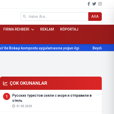
ARA
FİRMA REHBERİ
REKLAM
RÖPORTAJ
Bokaşi kompostu uygulamasına yoğun ilgi
Beydağ’ın yıllardır 
ÇOK OKUNANLAR
Русских туристов сняли с моря и отправили в
1
отель
31.05.2020