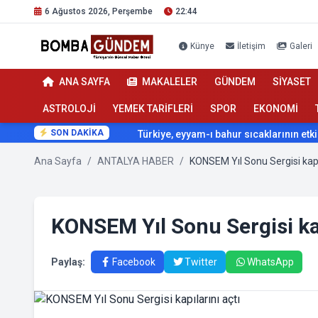
6 Ağustos 2026, Perşembe
22:44
Künye
İletişim
Galeri
ANA SAYFA
MAKALELER
GÜNDEM
SİYASET
ASTROLOJİ
YEMEK TARİFLERİ
SPOR
EKONOMİ
SON DAKİKA
Türkiye, eyyam-ı bahur sıcaklarının etkisi altın
Ana Sayfa
/
ANTALYA HABER
/
KONSEM Yıl Sonu Sergisi kapıl
KONSEM Yıl Sonu Sergisi kap
Paylaş:
Facebook
Twitter
WhatsApp