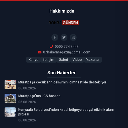
Hakkımızda
0505 774 7447
07habermagazin@gmail.com
Künye
İletişim
Galeri
Video
Yazarlar
Son Haberler
Muratpaşa çocukların gelişimini cimnastikle destekliyor
06.08.2026
Muratpaşa’nın LGS başarısı
06.08.2026
Konyaaltı Belediyesi'nden kırsal bölgeye sosyal etkinlik alanı
projesi
06.08.2026