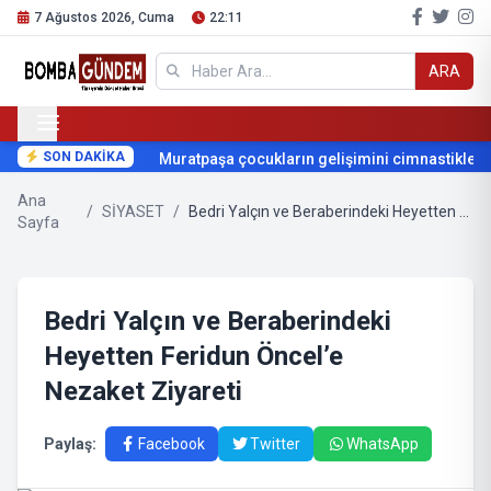
7 Ağustos 2026, Cuma
22:11
ARA
SON DAKİKA
Muratpaşa çocukların gelişimini cimnastikle des
Ana
/
SİYASET
/
Bedri Yalçın ve Beraberindeki Heyetten Feridun Öncel’e Nezaket Ziyareti
Sayfa
Bedri Yalçın ve Beraberindeki
Heyetten Feridun Öncel’e
Nezaket Ziyareti
Paylaş:
Facebook
Twitter
WhatsApp