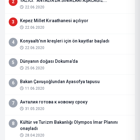
YAZICI: "ANTALYA'DA SINIRLARI AŞACAĞIZ..."
2
22.06.2020
Kepez Millet Kıraathanesi açılıyor
3
22.06.2020
Konyaaltı’nın kreşleri için ön kayıtlar başladı
4
22.06.2020
Dünyanın doğası Dokuma’da
5
25.06.2020
Bakan Çavuşoğlundan Ayasofya tapusu
6
11.06.2020
Анталия готова к новому сроку
7
31.05.2020
Kültür ve Turizm Bakanlığı Olympos İmar Planını
8
onayladı
28.04.2020