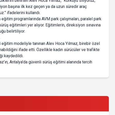
klerini belirten Alev Hoca Yılmaz, “Korkuyu siliyoruz,
siyon başına ilk kez geçen ya da uzun süredir araç
” ifadelerini kullandı.
eğitim programlarında AVM park çalışmaları, paralel park
ürüş eğitimleri yer alıyor. Eğitimlerin, direksiyon sınavına
u belirtiliyor.
k
li eğitim modeliyle tanınan Alev Hoca Yılmaz, birebir özel
bildiğini ifade etti. Özellikle kadın sürücüler ve trafikte
ği kaydedildi.
z’ın, Antalya’da güvenli sürüş eğitimi alanında tercih