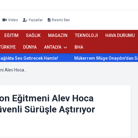
Video
Yazarlar
Resmi İlan
EĞİTİM
SAĞLIK
MAGAZİN
TEKNOLOJİ
HAVA DURUMU
TÜRKİYE
DÜNYA
ANTALYA
BHA
Ses Getirecek Hamle!
Mükerrem Müge Onaydın'dan Sağlıkta S
Antalya’da 14 Yıllık Direksiyon Eğitmeni Alev Hoca Yılmaz Trafik Korkusunu Güvenli Sürüşle Aştırıyor
iyon Eğitmeni Alev Hoca
venli Sürüşle Aştırıyor