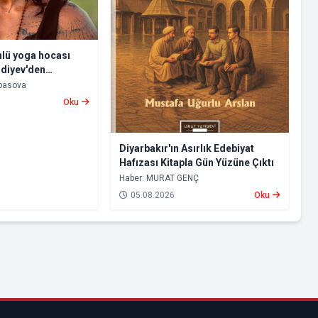
nlü yoga hocası
diyev'den
 İçsel Bir Yolculuk
bbasova
Oku
Diyarbakır'ın Asırlık Edebiyat
Hafızası Kitapla Gün Yüzüne Çıktı
Haber: MURAT GENÇ
05.08.2026
Oku