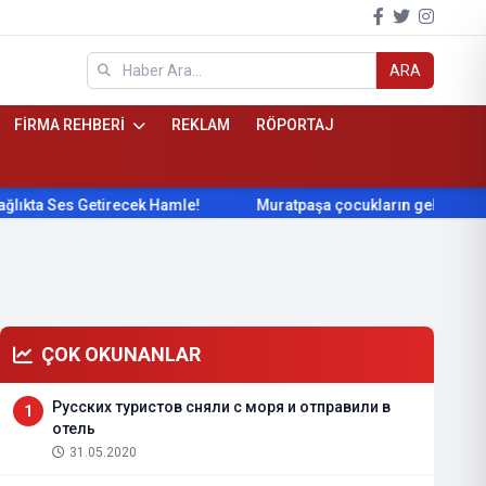
ARA
FİRMA REHBERİ
REKLAM
RÖPORTAJ
es Getirecek Hamle!
Muratpaşa çocukların gelişimini cimnast
ÇOK OKUNANLAR
Русских туристов сняли с моря и отправили в
1
отель
31.05.2020