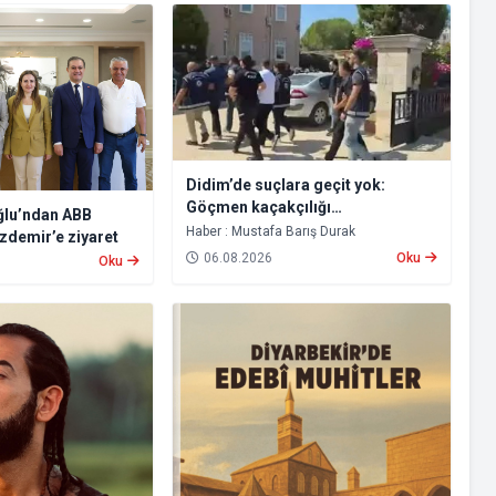
Didim’de suçlara geçit yok:
Göçmen kaçakçılığı
ğlu’ndan ABB
organizatörlerine operasyon, 6
Haber : Mustafa Barış Durak
zdemir’e ziyaret
tutuklama
06.08.2026
Oku
Oku