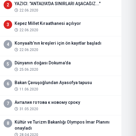
YAZICI: "ANTALYA'DA SINIRLARI AŞACAĞIZ..."
2
22.06.2020
Kepez Millet Kıraathanesi açılıyor
3
22.06.2020
Konyaaltı’nın kreşleri için ön kayıtlar başladı
4
22.06.2020
Dünyanın doğası Dokuma’da
5
25.06.2020
Bakan Çavuşoğlundan Ayasofya tapusu
6
11.06.2020
Анталия готова к новому сроку
7
31.05.2020
Kültür ve Turizm Bakanlığı Olympos İmar Planını
8
onayladı
28.04.2020