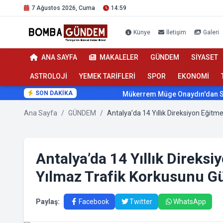
7 Ağustos 2026, Cuma
14:59
Künye
İletişim
Galeri
ANA SAYFA
MAKALELER
GÜNDEM
SİYASET
ASTROLOJİ
YEMEK TARİFLERİ
SPOR
EKONOMİ
SON DAKİKA
Mükerrem Müge Onaydın'dan Sağlıkta 
Ana Sayfa
/
GÜNDEM
/
Antalya’da 14 Yıllık Direks
Yılmaz Trafik Korkusunu Gü
Paylaş:
Facebook
Twitter
WhatsApp