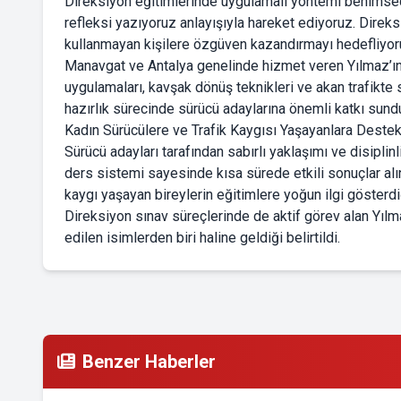
Direksiyon eğitimlerinde uygulamalı yöntemi benimsedi
refleksi yazıyoruz anlayışıyla hareket ediyoruz. Direk
kullanmayan kişilere özgüven kazandırmayı hedefliyoruz.
Manavgat ve Antalya genelinde hizmet veren Yılmaz’ın 
uygulamaları, kavşak dönüş teknikleri ve akan trafikte s
hazırlık sürecinde sürücü adaylarına önemli katkı sunduğ
Kadın Sürücülere ve Trafik Kaygısı Yaşayanlara Deste
Sürücü adayları tarafından sabırlı yaklaşımı ve disiplin
ders sistemi sayesinde kısa sürede etkili sonuçlar alına
kaygı yaşayan bireylerin eğitimlere yoğun ilgi gösterdi
Direksiyon sınav süreçlerinde de aktif görev alan Yılma
edilen isimlerden biri haline geldiği belirtildi.
Benzer Haberler