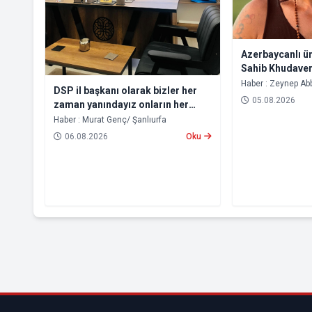
Azerbaycanlı ü
Sahib Khudaver
Okuyucular İçin
Haber : Zeynep A
DSP il başkanı olarak bizler her
05.08.2026
zaman yanındayız onların her
zaman sorunlarını dile
Haber : Murat Genç/ Şanlıurfa
getireceğiz
06.08.2026
Oku