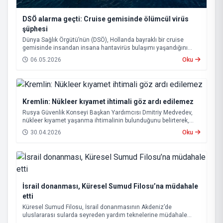
DSÖ alarma geçti: Cruise gemisinde ölümcül virüs
şüphesi
Dünya Sağlık Örgütü’nün (DSÖ), Hollanda bayraklı bir cruise
gemisinde insandan insana hantavirüs bulaşımı yaşandığını
açıklaması uluslararası endişeye yol açtı.
06.05.2026
Oku
Kremlin: Nükleer kıyamet ihtimali göz ardı edilemez
Rusya Güvenlik Konseyi Başkan Yardımcısı Dmitriy Medvedev,
nükleer kıyamet yaşanma ihtimalinin bulunduğunu belirterek,
“Buna hazırlıklı olunmalı” ifadelerini kullandı.
30.04.2026
Oku
İsrail donanması, Küresel Sumud Filosu’na müdahale
etti
Küresel Sumud Filosu, İsrail donanmasının Akdeniz’de
uluslararası sularda seyreden yardım teknelerine müdahale
ettiğini açıkladı.