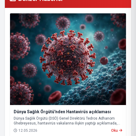
Dünya Sağlık Örgütü'nden Hantavirüs açıklaması
Dünya Sağlık Örgütü (DSÖ) Genel Direktörü Tedros Adhanom
Ghebreyesus, hantavirüs vakalarına ilişkin yaptığı açıklamada,
mevcut tablonun küresel çapta büyük bir salgının başlangıcına
12.05.2026
Oku
işaret etmediğini belirtti. Ghebreyesus, buna rağmen virüsün