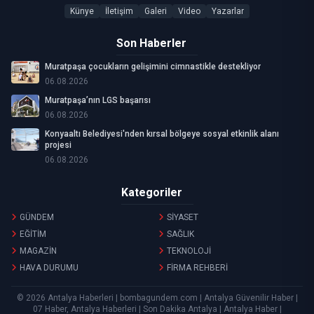
Künye
İletişim
Galeri
Video
Yazarlar
Son Haberler
Muratpaşa çocukların gelişimini cimnastikle destekliyor
06.08.2026
Muratpaşa’nın LGS başarısı
06.08.2026
Konyaaltı Belediyesi'nden kırsal bölgeye sosyal etkinlik alanı
projesi
06.08.2026
Kategoriler
GÜNDEM
SİYASET
EĞİTİM
SAĞLIK
MAGAZİN
TEKNOLOJİ
HAVA DURUMU
FİRMA REHBERİ
© 2026 Antalya Haberleri | bombagundem.com | Antalya Güvenilir Haber |
07 Haber, Antalya Haberleri | Son Dakika Antalya | Antalya Haber |