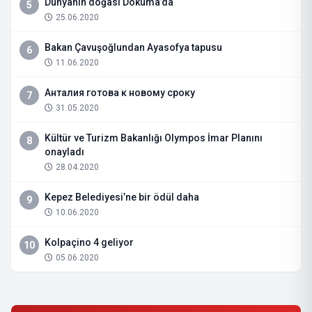
Dünyanın doğası Dokuma’da
5
25.06.2020
Bakan Çavuşoğlundan Ayasofya tapusu
6
11.06.2020
Анталия готова к новому сроку
7
31.05.2020
Kültür ve Turizm Bakanlığı Olympos İmar Planını
8
onayladı
28.04.2020
Kepez Belediyesi’ne bir ödül daha
9
10.06.2020
Kolpaçino 4 geliyor
10
05.06.2020