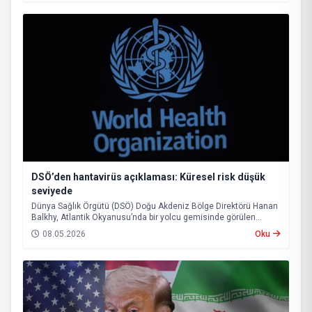
uzun kuluçka süresi nedeniyle önümüzdeki haftalarda yeni
vakaların görülebileceği uyarısında bulundu.
DSÖ’den hantavirüs açıklaması: Küresel risk düşük
seviyede
Dünya Sağlık Örgütü (DSÖ) Doğu Akdeniz Bölge Direktörü Hanan
Balkhy, Atlantik Okyanusu’nda bir yolcu gemisinde görülen
hantavirüs vakalarına ilişkin açıklamada bulundu.
08.05.2026
Oku