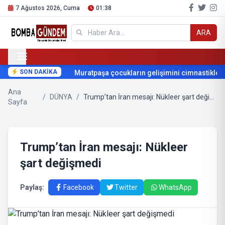
7 Ağustos 2026, Cuma
01:38
ARA
SON DAKİKA
Muratpaşa çocukların gelişimini cimnastikle de
Ana
/
DÜNYA
/
Trump’tan İran mesajı: Nükleer şart değişmedi
Sayfa
Trump’tan İran mesajı: Nükleer
şart değişmedi
Paylaş:
Facebook
Twitter
WhatsApp