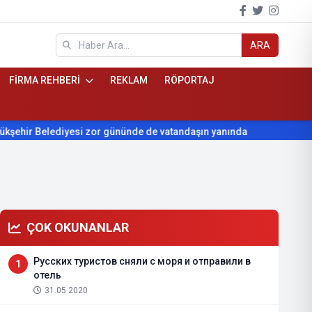
ARA
FİRMA REHBERİ
REKLAM
RÖPORTAJ
hir Belediyesi zor gününde de vatandaşın yanında
Kırgız Cum
ÇOK OKUNANLAR
Русских туристов сняли с моря и отправили в
1
отель
31.05.2020