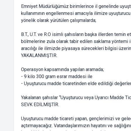
Emniyet Müdürlüğümüz birimlerince il genelinde uyuştu
kullanımının engellenmesi amacıyla ilimize uyuşturucu
yönelik olarak yürütülen çalışmalarda;
B.T., U.T. ve R.O isimli şahısların başka illerden temin e
bölmelerine zula olarak tabir edilen saklama yöntemi ile
aracılığı ile ilimizde piyasaya sürecekleri bilgisi üze
YAKALANMIŞTIR.
Operasyon kapsamında yapılan aramada;
- 9 kilo 300 gram esrar maddesi ile
- Uyuşturucu madde ticaretinden elde edildiği değerlen
Yakalanan şahıslar “Uyuşturucu veya Uyarıcı Madde
SEVK EDİLMİŞTİR.
Uyuşturucu madde ticareti yapan, gençlerimizi ve gele
açtırmayacağız. Vatandaşlarımızın hayatını ve sağlığın