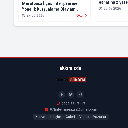
esnafına ziyare
Muratpaşa İlçesinde İş Yerine
20.06.2026
Yönelik Kurşunlama Olayının
Failleri Yakalandı
27.06.2026
Oku
Hakkımızda
0505 774 7447
07habermagazin@gmail.com
Künye
İletişim
Galeri
Video
Yazarlar