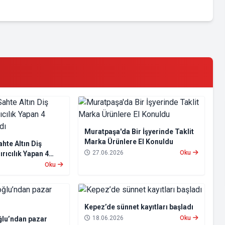
Muratpaşa'da Bir İşyerinde Taklit
Marka Ürünlere El Konuldu
hte Altın Diş
27.06.2026
Oku
rıcılık Yapan 4
andı
Oku
Kepez’de sünnet kayıtları başladı
18.06.2026
Oku
lu’ndan pazar