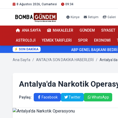
8 Ağustos 2026, Cumartesi
09:34
Künye
İletişim
Galeri
ANA SAYFA
MAKALELER
GÜNDEM
SİYASET
ASTROLOJİ
YEMEK TARİFLERİ
SPOR
EKONOMİ
SON DAKİKA
ABP GENEL BAŞKANI BEDRİ YAL
Ana Sayfa
/
ANTALYA SON DAKİKA HABERLERİ
/
Antalya'da
Antalya'da Narkotik Opera
Paylaş:
Facebook
Twitter
WhatsApp