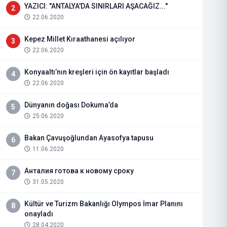
YAZICI: "ANTALYA'DA SINIRLARI AŞACAĞIZ..."
2
22.06.2020
Kepez Millet Kıraathanesi açılıyor
3
22.06.2020
Konyaaltı’nın kreşleri için ön kayıtlar başladı
4
22.06.2020
Dünyanın doğası Dokuma’da
5
25.06.2020
Bakan Çavuşoğlundan Ayasofya tapusu
6
11.06.2020
Анталия готова к новому сроку
7
31.05.2020
Kültür ve Turizm Bakanlığı Olympos İmar Planını
8
onayladı
28.04.2020