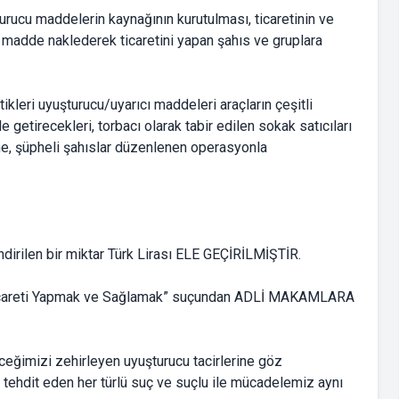
rucu maddelerin kaynağının kurutulması, ticaretinin ve
 madde naklederek ticaretini yapan şahıs ve gruplara
ttikleri uyuşturucu/uyarıcı maddeleri araçların çeşitli
 getirecekleri, torbacı olarak tabir edilen sokak satıcıları
rine, şüpheli şahıslar düzenlenen operasyonla
dirilen bir miktar Türk Lirası ELE GEÇİRİLMİŞTİR.
 Ticareti Yapmak ve Sağlamak” suçundan ADLİ MAKAMLARA
ceğimizi zehirleyen uyuşturucu tacirlerine göz
ı tehdit eden her türlü suç ve suçlu ile mücadelemiz aynı