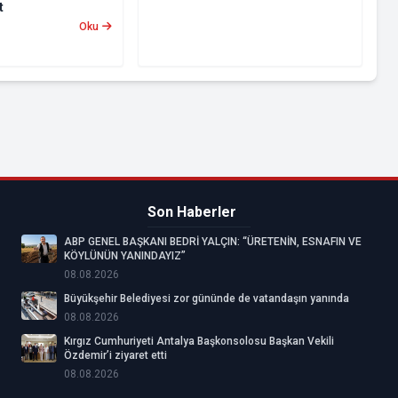
t
Oku
Son Haberler
ABP GENEL BAŞKANI BEDRİ YALÇIN: “ÜRETENİN, ESNAFIN VE
KÖYLÜNÜN YANINDAYIZ”
08.08.2026
Büyükşehir Belediyesi zor gününde de vatandaşın yanında
08.08.2026
Kırgız Cumhuriyeti Antalya Başkonsolosu Başkan Vekili
Özdemir’i ziyaret etti
08.08.2026