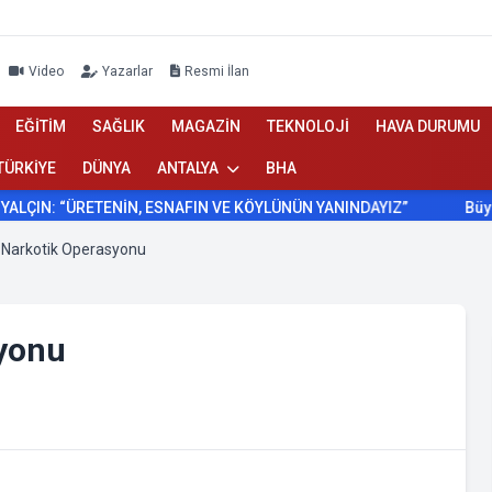
Video
Yazarlar
Resmi İlan
EĞİTİM
SAĞLIK
MAGAZİN
TEKNOLOJİ
HAVA DURUMU
TÜRKİYE
DÜNYA
ANTALYA
BHA
ÇIN: “ÜRETENİN, ESNAFIN VE KÖYLÜNÜN YANINDAYIZ”
Büyükşe
 Narkotik Operasyonu
syonu