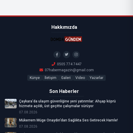
Hakkımızda
0505 774 7447
07habermagazin@gmail.com
Künye
İletişim
Galeri
Video
Yazarlar
Son Haberler
Çaykara’da ulaşım güvenliğine yeni yatırımlar: Ahşap köprü
hizmete açıldı, üst geçitte çalışmalar sürüyor
07.08.2026
Mükerrem Müge Onaydın'dan Sağlıkta Ses Getirecek Hamle!
07.08.2026