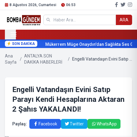
8 Ağustos 2026, Cumartesi
06:53
ARA
SON DAKİKA
Mükerrem Müge Onaydın'dan Sağlıkta Ses Get
Ana
ANTALYA SON
/
/
Engelli Vatandaşın Evini Satıp Parayı Kendi Hesaplarına Aktaran 2 Şahıs YAKALANDI!
Sayfa
DAKİKA HABERLERİ
Engelli Vatandaşın Evini Satıp
Parayı Kendi Hesaplarına Aktaran
2 Şahıs YAKALANDI!
Paylaş:
Facebook
Twitter
WhatsApp