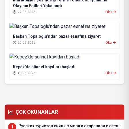
Muratpaşa İlçesinde İş Yerine Yönelik Kurşunlama
Olayının Failleri Yakalandı
27.06.2026
Oku
Başkan Topaloğlu’ndan pazar esnafına ziyaret
20.06.2026
Oku
Kepez’de sünnet kayıtları başladı
18.06.2026
Oku
ÇOK OKUNANLAR
Русских туристов сняли с моря и отправили в отель
1