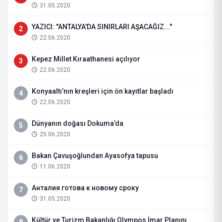
31.05.2020
YAZICI: "ANTALYA'DA SINIRLARI AŞACAĞIZ..."
2
22.06.2020
Kepez Millet Kıraathanesi açılıyor
3
22.06.2020
Konyaaltı’nın kreşleri için ön kayıtlar başladı
4
22.06.2020
Dünyanın doğası Dokuma’da
5
25.06.2020
Bakan Çavuşoğlundan Ayasofya tapusu
6
11.06.2020
Анталия готова к новому сроку
7
31.05.2020
Kültür ve Turizm Bakanlığı Olympos İmar Planını