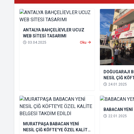
ANTALYA BAHÇELİEVLER UCUZ
WEB SİTESİ TASARIMI
03.04.2025
Oku
DOĞUGARAJI B
NESİL ÇİĞ KÖF
BELGESİ TAKDİ
24.01.2025
BABACAN YENİ
22.01.2025
MURATPAŞA BABACAN YENİ
NESİL ÇİĞ KÖFTE’YE ÖZEL KALİTE