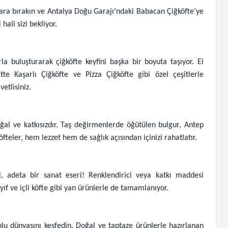
enara bırakın ve Antalya Doğu Garajı’ndaki Babacan Çiğköfte’ye
hali sizi bekliyor.
a buluşturarak çiğköfte keyfini başka bir boyuta taşıyor. El
e Kaşarlı Çiğköfte ve Pizza Çiğköfte gibi özel çeşitlerle
etlisiniz.
al ve katkısızdır. Taş değirmenlerde öğütülen bulgur, Antep
teler, hem lezzet hem de sağlık açısından içinizi rahatlatır.
, adeta bir sanat eseri! Renklendirici veya katkı maddesi
ıf ve içli köfte gibi yan ürünlerle de tamamlanıyor.
lu dünyasını keşfedin. Doğal ve taptaze ürünlerle hazırlanan