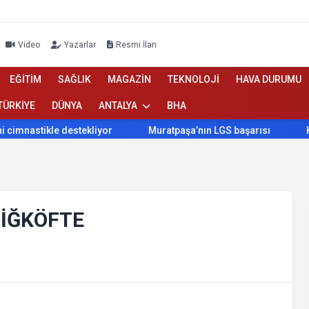
Video
Yazarlar
Resmi İlan
EĞİTİM
SAĞLIK
MAGAZİN
TEKNOLOJİ
HAVA DURUMU
TÜRKİYE
DÜNYA
ANTALYA
BHA
nastikle destekliyor
Muratpaşa’nın LGS başarısı
Konyaa
ÇİĞKÖFTE