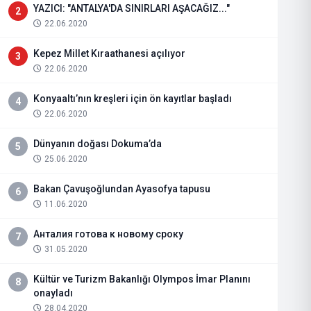
YAZICI: "ANTALYA'DA SINIRLARI AŞACAĞIZ..."
2
22.06.2020
Kepez Millet Kıraathanesi açılıyor
3
22.06.2020
Konyaaltı’nın kreşleri için ön kayıtlar başladı
4
22.06.2020
Dünyanın doğası Dokuma’da
5
25.06.2020
Bakan Çavuşoğlundan Ayasofya tapusu
6
11.06.2020
Анталия готова к новому сроку
7
31.05.2020
Kültür ve Turizm Bakanlığı Olympos İmar Planını
8
onayladı
28.04.2020