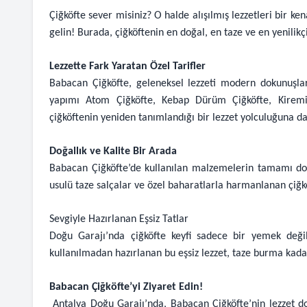
Çiğköfte sever misiniz? O halde alışılmış lezzetleri bir k
gelin! Burada, çiğköftenin en doğal, en taze ve en yenilikçi 
Lezzette Fark Yaratan Özel Tarifler
Babacan Çiğköfte, geleneksel lezzeti modern dokunuşlarl
yapımı Atom Çiğköfte, Kebap Dürüm Çiğköfte, Kiremitt
çiğköftenin yeniden tanımlandığı bir lezzet yolculuğuna dav
Doğallık ve Kalite Bir Arada
Babacan Çiğköfte’de kullanılan malzemelerin tamamı doğ
usulü taze salçalar ve özel baharatlarla harmanlanan çiğköf
Sevgiyle Hazırlanan Eşsiz Tatlar
Doğu Garajı’nda çiğköfte keyfi sadece bir yemek değil
kullanılmadan hazırlanan bu eşsiz lezzet, taze burma kaday
Babacan Çiğköfte’yi Ziyaret Edin!
Antalya Doğu Garajı’nda, Babacan Çiğköfte’nin lezzet do