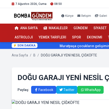
7 Ağustos 2026, Cuma
08:50
Künye
İletişim
Galeri
ANA SAYFA
MAKALELER
GÜNDEM
SİYASET
ASTROLOJİ
YEMEK TARİFLERİ
SPOR
EKONOMİ
SON DAKİKA
Muratpaşa çocukların gelişimini cim
Ana Sayfa
/
B
/
DOĞU GARAJI YENİ NESİL ÇİĞKÖFTE
DOĞU GARAJI YENİ NESİL 
Paylaş:
Facebook
Twitter
WhatsApp