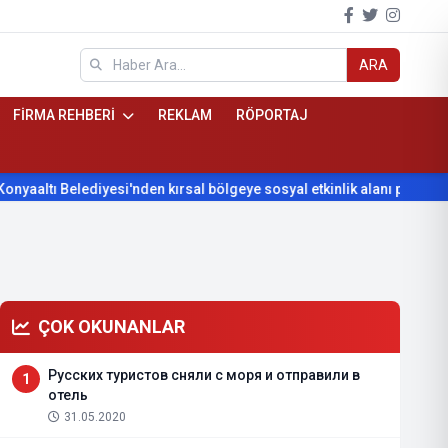
ARA
FİRMA REHBERİ
REKLAM
RÖPORTAJ
ltı Belediyesi'nden kırsal bölgeye sosyal etkinlik alanı projesi
ÇOK OKUNANLAR
Русских туристов сняли с моря и отправили в
1
отель
31.05.2020