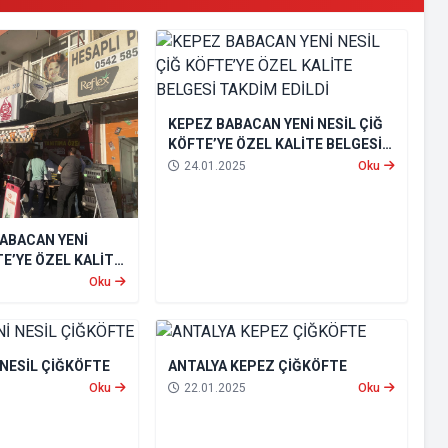
KEPEZ BABACAN YENİ NESİL ÇİĞ
KÖFTE’YE ÖZEL KALİTE BELGESİ
TAKDİM EDİLDİ
24.01.2025
Oku
ABACAN YENİ
TE’YE ÖZEL KALİTE
M EDİLDİ
Oku
 NESİL ÇİĞKÖFTE
ANTALYA KEPEZ ÇİĞKÖFTE
Oku
22.01.2025
Oku