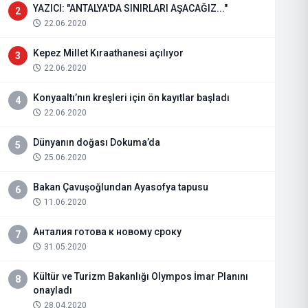
YAZICI: "ANTALYA'DA SINIRLARI AŞACAĞIZ..."
2
22.06.2020
Kepez Millet Kıraathanesi açılıyor
3
22.06.2020
Konyaaltı’nın kreşleri için ön kayıtlar başladı
4
22.06.2020
Dünyanın doğası Dokuma’da
5
25.06.2020
Bakan Çavuşoğlundan Ayasofya tapusu
6
11.06.2020
Анталия готова к новому сроку
7
31.05.2020
Kültür ve Turizm Bakanlığı Olympos İmar Planını
8
onayladı
28.04.2020