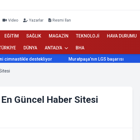
Video
Yazarlar
Resmi İlan
EĞİTİM
SAĞLIK
MAGAZİN
TEKNOLOJİ
HAVA DURUMU
TÜRKİYE
DÜNYA
ANTALYA
BHA
astikle destekliyor
Muratpaşa’nın LGS başarısı
Konyaal
Sitesi
 En Güncel Haber Sitesi