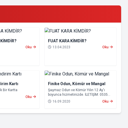
 KİMDİR?
FUAT KARA KİMDİR?
Oku
13.04.2023
Oku
dirim Kartı
Finike Odun, Kömür ve Mangal
k Bir Kartta
Şaşmaz Odun ve Kömür Yılın 12 Ay'ı
boyunca hizmetinizde. İLETİŞİM: 0535
Oku
946 77 38 E-MAİL:
sasmazodunculuk-
16.09.2020
Oku
serik@hotmail.com