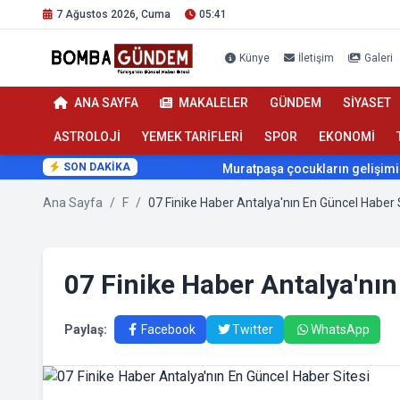
7 Ağustos 2026, Cuma
05:41
Künye
İletişim
Galeri
ANA SAYFA
MAKALELER
GÜNDEM
SİYASET
ASTROLOJİ
YEMEK TARİFLERİ
SPOR
EKONOMİ
SON DAKİKA
Muratpaşa çocukların gelişimini cimn
Ana Sayfa
/
F
/
07 Finike Haber Antalya'nın En Güncel Haber 
07 Finike Haber Antalya'nın
Paylaş:
Facebook
Twitter
WhatsApp