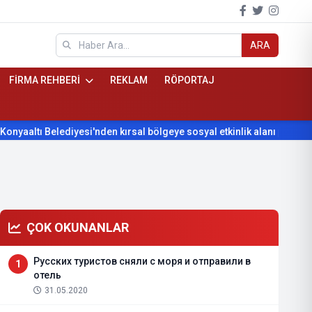
ARA
FİRMA REHBERİ
REKLAM
RÖPORTAJ
tı Belediyesi'nden kırsal bölgeye sosyal etkinlik alanı projesi
ÇOK OKUNANLAR
Русских туристов сняли с моря и отправили в
1
отель
31.05.2020