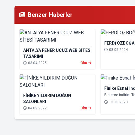
Benzer Haberler
FERDİ ÖZBOĞA
08.05.2024
ANTALYA FENER UCUZ WEB SİTESİ
TASARIMI
03.04.2025
Oku
Finike Esnaf İn
Binlerce İndirim Te
FİNİKE YILDIRIM DÜĞÜN
SALONLARI
13.10.2020
04.02.2022
Oku