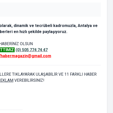
larak, dinamik ve tecrübeli kadromuzla, Antalya ve
erleri en hızlı şekilde paylaşıyoruz.
HABERİNİZ OLSUN
TTIMIZ
:
(0) 505 774 74 47
7habermagazin@gmail.com
LERE TIKLAYARAK ULAŞABİLİR VE 11 FARKLI HABER
 REKLAM
VEREBİLİRSİNİZ!