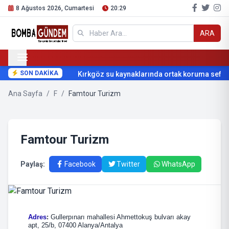
8 Ağustos 2026, Cumartesi
20:29
ARA
SON DAKİKA
Kırkgöz su kaynaklarında ortak koruma seferb
Ana Sayfa
/
F
/
Famtour Turizm
Famtour Turizm
Paylaş:
Facebook
Twitter
WhatsApp
Adres
:
Gullerpınarı mahallesi Ahmettokuş bulvarı akay
apt, 25/b, 07400 Alanya/Antalya