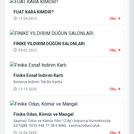
FUAT KARA KİMDİR?
13.04.2023
Oku
FİNİKE YILDIRIM DÜĞÜN SALONLARI
04.02.2022
Oku
Finike Esnaf İndirim Kartı
Binlerce İndirim Tek Bir Kartta
13.10.2020
Oku
Finike Odun, Kömür ve Mangal
Şaşmaz Odun ve Kömür Yılın 12 Ay'ı boyunca hizmetinizde.
İLETİŞİM: 0535 946 77 38 E-MAİL:
sasmazodunculuk-
serik@hotmail.com
16.09.2020
Oku