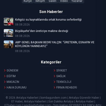
Künye
İletişim
Galeri
Video
Yazarlar
Son Haberler
Kırkgöz su kaynaklarında ortak koruma seferberliği
08.08.2026
Büyükşehir’den üreticiye makine desteği
08.08.2026
ABP GENEL BAŞKANI BEDRİ YALÇIN: “ÜRETENİN, ESNAFIN VE
KÖYLÜNÜN YANINDAYIZ”
08.08.2026
Kategoriler
GÜNDEM
SİYASET
EĞİTİM
SAĞLIK
MAGAZİN
TEKNOLOJİ
HAVA DURUMU
FİRMA REHBERİ
© 2026 Antalya Haberleri | bombagundem.com | Antalya Güvenilir Haber |
07 Haber, Antalya Haberleri | Son Dakika Antalya | Antalya Haber |
07haber.com | seydisehirhaber.com - Tüm Hakları
BEYRİBEY BİLİŞİM
'e Aittir.