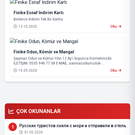
Finike Esnaf İndirim Kartı
Binlerce İndirim Tek Bir Kartta
13.10.2020
Oku
Finike Odun, Kömür ve Mangal
Şaşmaz Odun ve Kömür Yılın 12 Ay'ı boyunca hizmetinizde.
İLETİŞİM: 0535 946 77 38 E-MAİL:
sasmazodunculuk-
serik@hotmail.com
16.09.2020
Oku
ÇOK OKUNANLAR
Русских туристов сняли с моря и отправили в отель
1
31.05.2020