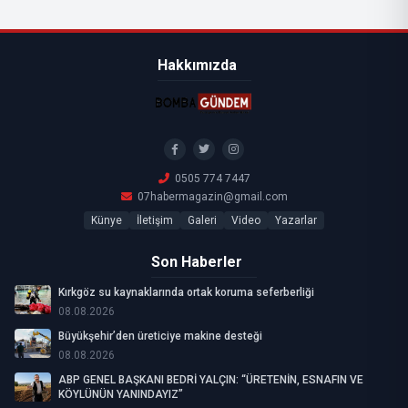
Hakkımızda
0505 774 7447
07habermagazin@gmail.com
Künye
İletişim
Galeri
Video
Yazarlar
Son Haberler
Kırkgöz su kaynaklarında ortak koruma seferberliği
08.08.2026
Büyükşehir’den üreticiye makine desteği
08.08.2026
ABP GENEL BAŞKANI BEDRİ YALÇIN: “ÜRETENİN, ESNAFIN VE
KÖYLÜNÜN YANINDAYIZ”