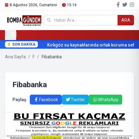
8 Ağustos 2026, Cumartesi
15:16
ARA
SON DAKİKA
Kırkgöz su kaynaklarında ortak koruma seferb
Ana Sayfa
/
F
/
Fibabanka
Fibabanka
Paylaş:
Facebook
Twitter
WhatsApp