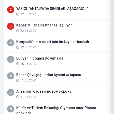
YAZICI: "ANTALYA'DA SINIRLARI AŞACAĞIZ..."
2
22.06.2020
Kepez Millet Kıraathanesi açılıyor
3
22.06.2020
Konyaaltı’nın kreşleri için ön kayıtlar başladı
4
22.06.2020
Dünyanın doğası Dokuma’da
5
25.06.2020
Bakan Çavuşoğlundan Ayasofya tapusu
6
11.06.2020
Анталия готова к новому сроку
7
31.05.2020
Kültür ve Turizm Bakanlığı Olympos İmar Planını
8
onayladı