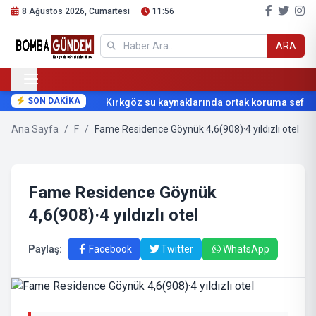
8 Ağustos 2026, Cumartesi
11:56
ARA
SON DAKİKA
Kırkgöz su kaynaklarında ortak koruma seferb
Ana Sayfa
/
F
/
Fame Residence Göynük 4,6(908)·4 yıldızlı otel
Fame Residence Göynük
4,6(908)·4 yıldızlı otel
Paylaş:
Facebook
Twitter
WhatsApp