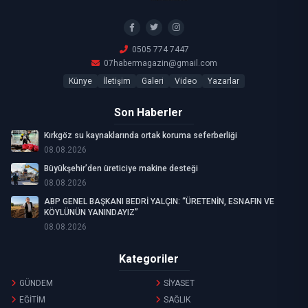
0505 774 7447
07habermagazin@gmail.com
Künye
İletişim
Galeri
Video
Yazarlar
Son Haberler
Kırkgöz su kaynaklarında ortak koruma seferberliği
08.08.2026
Büyükşehir’den üreticiye makine desteği
08.08.2026
ABP GENEL BAŞKANI BEDRİ YALÇIN: “ÜRETENİN, ESNAFIN VE
KÖYLÜNÜN YANINDAYIZ”
08.08.2026
Kategoriler
GÜNDEM
SİYASET
EĞİTİM
SAĞLIK