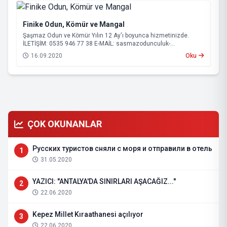
Finike Odun, Kömür ve Mangal
Şaşmaz Odun ve Kömür Yılın 12 Ay'ı boyunca hizmetinizde.
İLETİŞİM: 0535 946 77 38 E-MAİL:
sasmazodunculuk-
serik@hotmail.com
16.09.2020
Oku
ÇOK OKUNANLAR
Русских туристов сняли с моря и отправили в отель
1
31.05.2020
YAZICI: "ANTALYA'DA SINIRLARI AŞACAĞIZ..."
2
22.06.2020
Kepez Millet Kıraathanesi açılıyor
3
22.06.2020