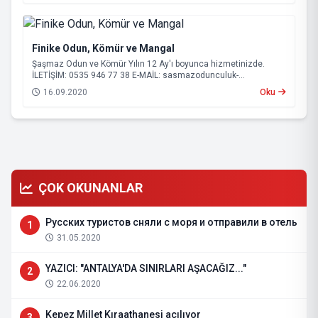
Finike Odun, Kömür ve Mangal
Şaşmaz Odun ve Kömür Yılın 12 Ay'ı boyunca hizmetinizde.
İLETİŞİM: 0535 946 77 38 E-MAİL:
sasmazodunculuk-
serik@hotmail.com
16.09.2020
Oku
ÇOK OKUNANLAR
Русских туристов сняли с моря и отправили в отель
1
31.05.2020
YAZICI: "ANTALYA'DA SINIRLARI AŞACAĞIZ..."
2
22.06.2020
Kepez Millet Kıraathanesi açılıyor
3