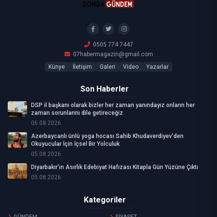
0505 774 7447
07habermagazin@gmail.com
Künye
İletişim
Galeri
Video
Yazarlar
Son Haberler
DSP il başkanı olarak bizler her zaman yanındayız onların her
zaman sorunlarını dile getireceğiz
06.08.2026
Azerbaycanlı ünlü yoga hocası Sahib Khudaverdiyev'den
Okuyucular İçin İçsel Bir Yolculuk
05.08.2026
Diyarbakır'ın Asırlık Edebiyat Hafızası Kitapla Gün Yüzüne Çıktı
05.08.2026
Kategoriler