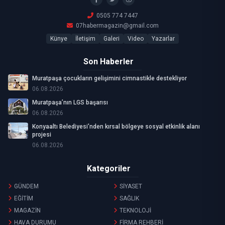
0505 774 7447
07habermagazin@gmail.com
Künye
İletişim
Galeri
Video
Yazarlar
Son Haberler
Muratpaşa çocukların gelişimini cimnastikle destekliyor
06.08.2026
Muratpaşa’nın LGS başarısı
06.08.2026
Konyaaltı Belediyesi'nden kırsal bölgeye sosyal etkinlik alanı
projesi
06.08.2026
Kategoriler
GÜNDEM
SİYASET
EĞİTİM
SAĞLIK
MAGAZİN
TEKNOLOJİ
HAVA DURUMU
FİRMA REHBERİ