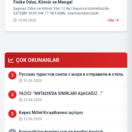
Finike Odun, Kömür ve Mangal
Şaşmaz Odun ve Kömür Yılın 12 Ay'ı boyunca hizmetinizde.
İLETİŞİM: 0535 946 77 38 E-MAİL:
sasmazodunculuk-
serik@hotmail.com
16.09.2020
Oku
ÇOK OKUNANLAR
Русских туристов сняли с моря и отправили в отель
1
31.05.2020
YAZICI: "ANTALYA'DA SINIRLARI AŞACAĞIZ..."
2
22.06.2020
Kepez Millet Kıraathanesi açılıyor
3
22.06.2020
Konyaaltı’nın kreşleri için ön kayıtlar başladı