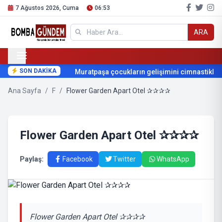
7 Ağustos 2026, Cuma
06:53
ARA
SON DAKİKA
Muratpaşa çocukların gelişimini cimnastikle d
Ana Sayfa
/
F
/
Flower Garden Apart Otel ✰✰✰✰
Flower Garden Apart Otel ✰✰✰✰
Paylaş:
Facebook
Twitter
WhatsApp
Flower Garden Apart Otel ✰✰✰✰