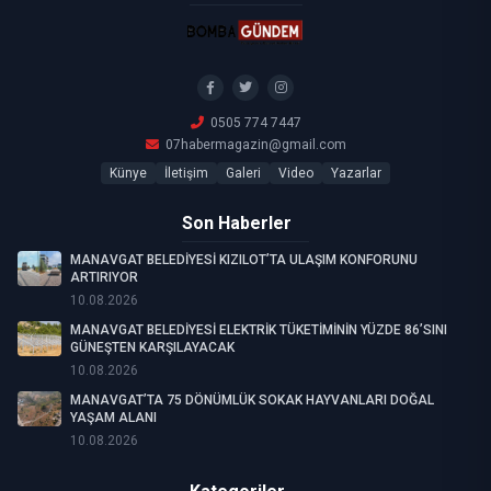
0505 774 7447
07habermagazin@gmail.com
Künye
İletişim
Galeri
Video
Yazarlar
Son Haberler
MANAVGAT BELEDİYESİ KIZILOT’TA ULAŞIM KONFORUNU
ARTIRIYOR
10.08.2026
MANAVGAT BELEDİYESİ ELEKTRİK TÜKETİMİNİN YÜZDE 86’SINI
GÜNEŞTEN KARŞILAYACAK
10.08.2026
MANAVGAT’TA 75 DÖNÜMLÜK SOKAK HAYVANLARI DOĞAL
YAŞAM ALANI
10.08.2026