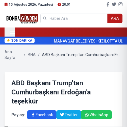
10 Ağustos 2026, Pazartesi
20:01
ARA
SON DAKİKA
MANAVGAT BELEDİYESİ KIZILOT’TA ULA
Ana
/
BHA
/
ABD Başkanı Trump'tan Cumhurbaşkanı Erdoğan'a teşekkür
Sayfa
ABD Başkanı Trump'tan
Cumhurbaşkanı Erdoğan'a
teşekkür
Paylaş:
Facebook
Twitter
WhatsApp