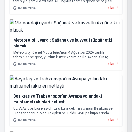
töreniyle görevi devralan Ali Coşkun resmen görevine başladı.
Hizmet vurgusu yapan Coşkun, “AK Partili olmak, bu ülkenin her
04.08.2026
Oku
metrekaresine sevdalı olmaktır” dedi.
Meteoroloji uyardı: Sağanak ve kuvvetli rüzgâr etkili
olacak
Meteoroloji Genel Müdürlüğü'nün 4 Ağustos 2026 tarihli
tahminlerine göre, yurdun kuzey kesimleri ile Akdeniz'in iç
bölgelerinde yer yer sağanak ve gök gürültülü sağanak yağış
04.08.2026
Oku
bekleniyor.
Beşiktaş ve Trabzonspor'un Avrupa yolundaki
muhtemel rakipleri netleşti
UEFA Avrupa Ligi play-off turu kura çekimi sonrası Beşiktaş ve
Trabzonspor'un olası rakipleri belli oldu. Avrupa kupalarında
yoluna devam eden Beşiktaş ve Trabzonspor, grup aşamasına
04.08.2026
Oku
kalabilmek için kritik eşleşmelerle karşı karşıya gelecek.