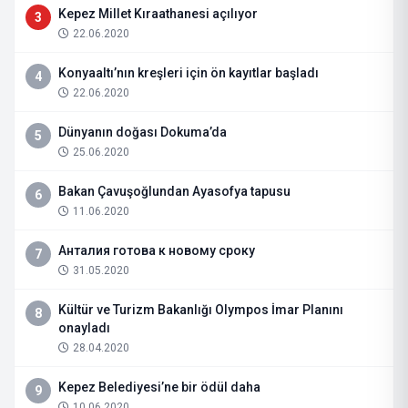
Kepez Millet Kıraathanesi açılıyor
3
22.06.2020
Konyaaltı’nın kreşleri için ön kayıtlar başladı
4
22.06.2020
Dünyanın doğası Dokuma’da
5
25.06.2020
Bakan Çavuşoğlundan Ayasofya tapusu
6
11.06.2020
Анталия готова к новому сроку
7
31.05.2020
Kültür ve Turizm Bakanlığı Olympos İmar Planını
8
onayladı
28.04.2020
Kepez Belediyesi’ne bir ödül daha
9
10.06.2020