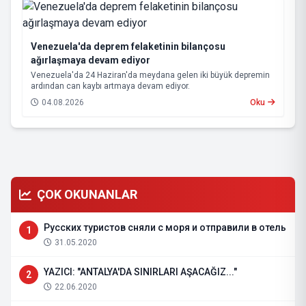
Venezuela'da deprem felaketinin bilançosu
ağırlaşmaya devam ediyor
Venezuela'da 24 Haziran'da meydana gelen iki büyük depremin
ardından can kaybı artmaya devam ediyor.
04.08.2026
Oku
ÇOK OKUNANLAR
Русских туристов сняли с моря и отправили в отель
1
31.05.2020
YAZICI: "ANTALYA'DA SINIRLARI AŞACAĞIZ..."
2
22.06.2020