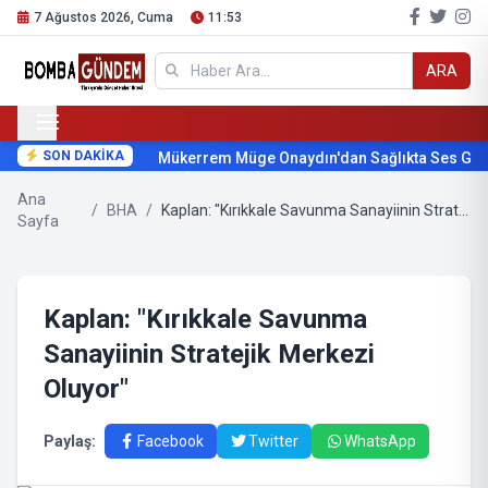
7 Ağustos 2026, Cuma
11:53
ARA
SON DAKİKA
Mükerrem Müge Onaydın'dan Sağlıkta Ses Geti
Ana
/
BHA
/
Kaplan: "Kırıkkale Savunma Sanayiinin Stratejik Merkezi Oluyor"
Sayfa
Kaplan: "Kırıkkale Savunma
Sanayiinin Stratejik Merkezi
Oluyor"
Paylaş:
Facebook
Twitter
WhatsApp