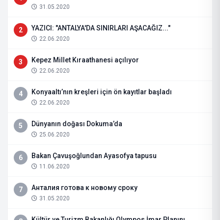
31.05.2020
YAZICI: "ANTALYA'DA SINIRLARI AŞACAĞIZ..."
2
22.06.2020
Kepez Millet Kıraathanesi açılıyor
3
22.06.2020
Konyaaltı’nın kreşleri için ön kayıtlar başladı
4
22.06.2020
Dünyanın doğası Dokuma’da
5
25.06.2020
Bakan Çavuşoğlundan Ayasofya tapusu
6
11.06.2020
Анталия готова к новому сроку
7
31.05.2020
Kültür ve Turizm Bakanlığı Olympos İmar Planını