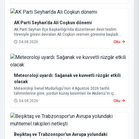
AK Parti Seyhan’da Ali Coşkun dönemi
AK Parti Seyhan İlçe Başkanlığı’nda düzenlenen devir teslim
töreniyle görevi devralan Ali Coşkun resmen görevine başladı.
Hizmet vurgusu yapan Coşkun, “AK Partili olmak, bu ülkenin her
04.08.2026
Oku
metrekaresine sevdalı olmaktır” dedi.
Meteoroloji uyardı: Sağanak ve kuvvetli rüzgâr etkili
olacak
Meteoroloji Genel Müdürlüğü'nün 4 Ağustos 2026 tarihli
tahminlerine göre, yurdun kuzey kesimleri ile Akdeniz'in iç
bölgelerinde yer yer sağanak ve gök gürültülü sağanak yağış
04.08.2026
Oku
bekleniyor.
Beşiktaş ve Trabzonspor'un Avrupa yolundaki