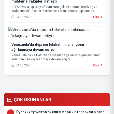
muhtemel rakipleri netleşti
UEFA Avrupa Ligi play-off turu kura çekimi sonrası Beşiktaş ve
Trabzonspor'un olası rakipleri belli oldu. Avrupa kupalarında
yoluna devam eden Beşiktaş ve Trabzonspor, grup aşamasına
04.08.2026
Oku
kalabilmek için kritik eşleşmelerle karşı karşıya gelecek.
Venezuela'da deprem felaketinin bilançosu
ağırlaşmaya devam ediyor
Venezuela'da 24 Haziran'da meydana gelen iki büyük depremin
ardından can kaybı artmaya devam ediyor.
04.08.2026
Oku
ÇOK OKUNANLAR
Русских туристов сняли с моря и отправили в отель
1