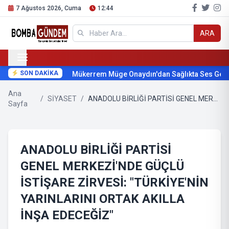
7 Ağustos 2026, Cuma
12:44
ARA
SON DAKİKA
Mükerrem Müge Onaydın'dan Sağlıkta Ses Getire
Ana
/
SİYASET
/
ANADOLU BİRLİĞİ PARTİSİ GENEL MERKEZİ'NDE GÜÇLÜ İSTİŞARE ZİRVESİ: "TÜRKİYE'NİN YARINLARINI ORTAK AKILLA İNŞA EDECEĞİZ"
Sayfa
ANADOLU BİRLİĞİ PARTİSİ
GENEL MERKEZİ'NDE GÜÇLÜ
İSTİŞARE ZİRVESİ: "TÜRKİYE'NİN
YARINLARINI ORTAK AKILLA
İNŞA EDECEĞİZ"