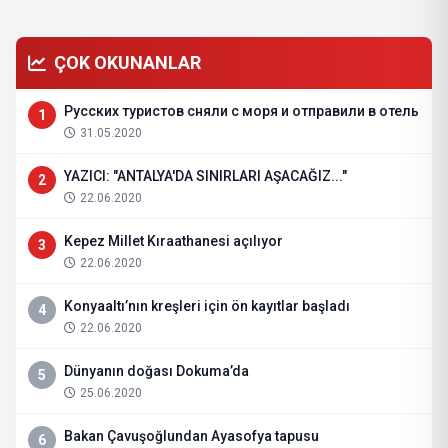
ÇOK OKUNANLAR
Русских туристов сняли с моря и отправили в отель
1
31.05.2020
YAZICI: "ANTALYA'DA SINIRLARI AŞACAĞIZ..."
2
22.06.2020
Kepez Millet Kıraathanesi açılıyor
3
22.06.2020
Konyaaltı’nın kreşleri için ön kayıtlar başladı
4
22.06.2020
Dünyanın doğası Dokuma’da
5
25.06.2020
Bakan Çavuşoğlundan Ayasofya tapusu
6