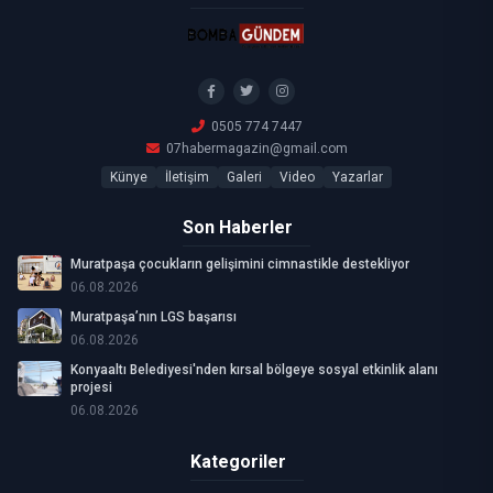
0505 774 7447
07habermagazin@gmail.com
Künye
İletişim
Galeri
Video
Yazarlar
Son Haberler
Muratpaşa çocukların gelişimini cimnastikle destekliyor
06.08.2026
Muratpaşa’nın LGS başarısı
06.08.2026
Konyaaltı Belediyesi'nden kırsal bölgeye sosyal etkinlik alanı
projesi
06.08.2026
Kategoriler