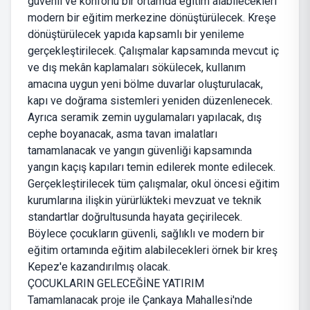
güvenli ve konforlu bir ortamda eğitim alabilecekleri
modern bir eğitim merkezine dönüştürülecek. Kreşe
dönüştürülecek yapıda kapsamlı bir yenileme
gerçekleştirilecek. Çalışmalar kapsamında mevcut iç
ve dış mekân kaplamaları sökülecek, kullanım
amacına uygun yeni bölme duvarlar oluşturulacak,
kapı ve doğrama sistemleri yeniden düzenlenecek.
Ayrıca seramik zemin uygulamaları yapılacak, dış
cephe boyanacak, asma tavan imalatları
tamamlanacak ve yangın güvenliği kapsamında
yangın kaçış kapıları temin edilerek monte edilecek.
Gerçekleştirilecek tüm çalışmalar, okul öncesi eğitim
kurumlarına ilişkin yürürlükteki mevzuat ve teknik
standartlar doğrultusunda hayata geçirilecek.
Böylece çocukların güvenli, sağlıklı ve modern bir
eğitim ortamında eğitim alabilecekleri örnek bir kreş
Kepez'e kazandırılmış olacak.
ÇOCUKLARIN GELECEĞİNE YATIRIM
Tamamlanacak proje ile Çankaya Mahallesi'nde