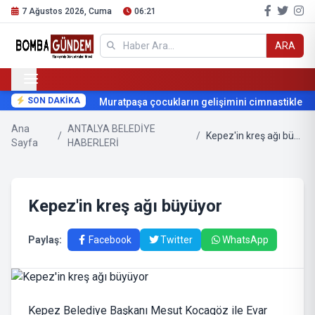
7 Ağustos 2026, Cuma
06:21
ARA
SON DAKİKA
Muratpaşa çocukların gelişimini cimnastikle dest
Ana
ANTALYA BELEDİYE
/
/
Kepez'in kreş ağı büyüyor
Sayfa
HABERLERİ
Kepez'in kreş ağı büyüyor
Paylaş:
Facebook
Twitter
WhatsApp
Kepez Belediye Başkanı Mesut Kocagöz ile Evar