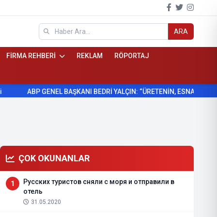
ARA
FİRMA REHBERİ
REKLAM
RÖPORTAJ
ABP GENEL BAŞKANI BEDRİ YALÇIN: “ÜRETENİN, ESNAFIN VE KÖY
ÇOK OKUNANLAR
Русских туристов сняли с моря и отправили в
1
отель
31.05.2020