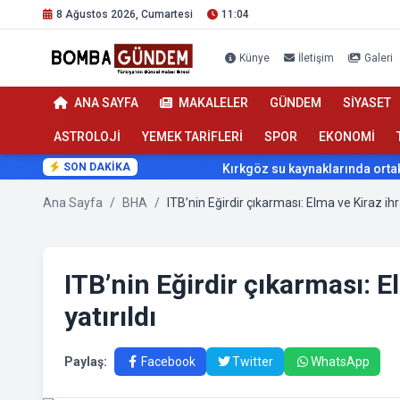
8 Ağustos 2026, Cumartesi
11:04
Künye
İletişim
Galeri
ANA SAYFA
MAKALELER
GÜNDEM
SİYASET
ASTROLOJİ
YEMEK TARİFLERİ
SPOR
EKONOMİ
SON DAKİKA
Kırkgöz su kaynaklarında ortak kor
Ana Sayfa
/
BHA
/
ITB’nin Eğirdir çıkarması: 
yatırıldı
Paylaş:
Facebook
Twitter
WhatsApp