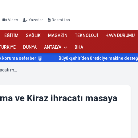
Video
Yazarlar
Resmi İlan
EĞİTİM
SAĞLIK
MAGAZİN
TEKNOLOJİ
HAVA DURUMU
TÜRKİYE
DÜNYA
ANTALYA
BHA
uma seferberliği
Büyükşehir’den üreticiye makine desteği
ITB’nin Eğirdir çıkarması: Elma ve Kiraz ihracatı masaya yatırıldı
Elma ve Kiraz ihracatı masaya