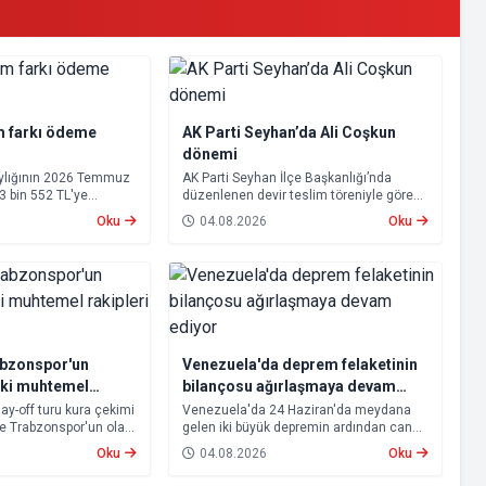
m farkı ödeme
AK Parti Seyhan’da Ali Coşkun
dönemi
aylığının 2026 Temmuz
AK Parti Seyhan İlçe Başkanlığı’nda
23 bin 552 TL'ye
düzenlenen devir teslim töreniyle görevi
psamında oluşan maaş
devralan Ali Coşkun resmen görevine
Oku
04.08.2026
Oku
 2026 tarihinde
başladı. Hizmet vurgusu yapan Coşkun,
cak.
“AK Partili olmak, bu ülkenin her
metrekaresine sevdalı olmaktır” dedi.
abzonspor'un
Venezuela'da deprem felaketinin
aki muhtemel
bilançosu ağırlaşmaya devam
ti
ediyor
lay-off turu kura çekimi
Venezuela'da 24 Haziran'da meydana
ve Trabzonspor'un olası
gelen iki büyük depremin ardından can
u. Avrupa kupalarında
kaybı artmaya devam ediyor.
Oku
04.08.2026
Oku
n Beşiktaş ve
 aşamasına kalabilmek