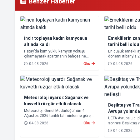
Benzer Haberler
İncir toplayan kadın kamyonun
Emeklilerin za
altında kaldı
tarihi belli oldu
Hatay’da kum yüklü kamyon yokuşu
En düşük emekli 
çıkamayarak apartmanın bahçesine
dönemi itibarıyla 
devrildi. Kazada kamyonun altında kalan
yükseltilmesi ka
04.08.2026
Oku
04.08.2026
10 çocuk annesi 65 yaşındaki kadın
farkları 7 Ağustos
hayatını kaybetti.
hesaplara yatırıla
Meteoroloji uyardı: Sağanak ve
kuvvetli rüzgâr etkili olacak
Beşiktaş ve Tr
Meteoroloji Genel Müdürlüğü'nün 4
Avrupa yolund
Ağustos 2026 tarihli tahminlerine göre,
rakipleri netleş
UEFA Avrupa Ligi p
yurdun kuzey kesimleri ile Akdeniz'in iç
04.08.2026
Oku
sonrası Beşiktaş 
bölgelerinde yer yer sağanak ve gök
rakipleri belli old
gürültülü sağanak yağış bekleniyor.
04.08.2026
yoluna devam ede
Trabzonspor, grup