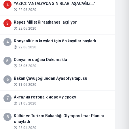
YAZICI: "ANTALYA'DA SINIRLARI AŞACAĞIZ..."
2
22.06.2020
Kepez Millet Kıraathanesi açılıyor
3
22.06.2020
Konyaaltı’nın kreşleri için ön kayıtlar başladı
4
22.06.2020
Dünyanın doğası Dokuma’da
5
25.06.2020
Bakan Çavuşoğlundan Ayasofya tapusu
6
11.06.2020
Анталия готова к новому сроку
7
31.05.2020
Kültür ve Turizm Bakanlığı Olympos İmar Planını
8
onayladı
28.04.2020